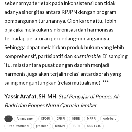
sebenarnya terletak pada inkonsistensi dan tidak
adanya sinergitas antara RPJPN dengan program
pembangunan turunannya. Oleh karena itu, lebih
bijak jika melakukan sinkronisasi dan harmonisasi
terhadap peraturan perundang-undangannya.
Sehingga dapat melahirkan produk hukum yang lebih
komprehensif, partisipatif dan
sustainable.
Di samping
itu, relasi antara pusat dengan daerah menjadi
harmonis, juga akan terjalin relasi antardaerah yang
saling menguntungkan (relasi mutualisme).
***
Yassir Arafat, SH, MH,
Staf Pengajar di Ponpes Al-
Badri dan Ponpes Nurul Qarnain Jember.
Amandemen
DPD RI
DPR RI
GBHN
MPR RI
orde baru
Orde Reformasi
presiden
RPJMN
RPJPN
UUD 1945