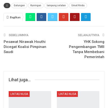
Galungan
Kuningan
lampung selatan
Umat Hindu
Bagikan
SEBELUMNYA
SELANJUTNYA
Pesawat Nirawak Houthi
YHK Sokong
Dicegat Koalisi Pimpinan
Pengembangan TMII
Saudi
Tanpa Membebani
Pemerintah
Lihat juga...
LINTAS NUSA
LINTAS NUSA