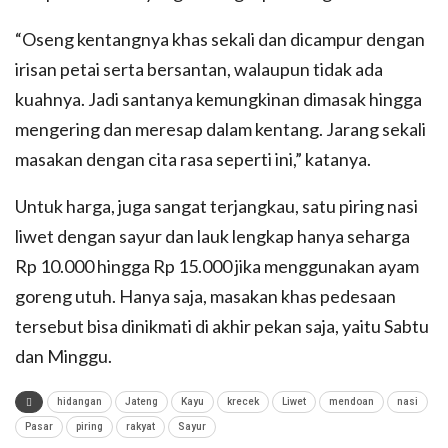
“Oseng kentangnya khas sekali dan dicampur dengan
irisan petai serta bersantan, walaupun tidak ada
kuahnya. Jadi santanya kemungkinan dimasak hingga
mengering dan meresap dalam kentang. Jarang sekali
masakan dengan cita rasa seperti ini,” katanya.
Untuk harga, juga sangat terjangkau, satu piring nasi
liwet dengan sayur dan lauk lengkap hanya seharga
Rp 10.000 hingga Rp 15.000 jika menggunakan ayam
goreng utuh. Hanya saja, masakan khas pedesaan
tersebut bisa dinikmati di akhir pekan saja, yaitu Sabtu
dan Minggu.
hidangan
Jateng
Kayu
krecek
Liwet
mendoan
nasi
Pasar
piring
rakyat
Sayur