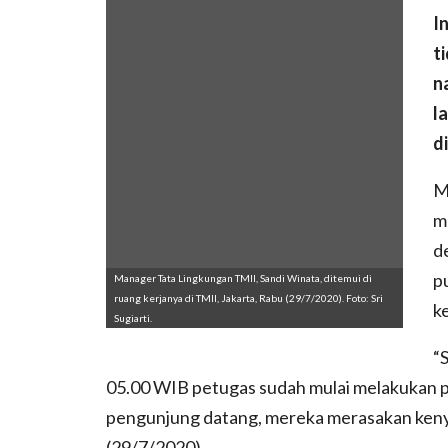
I
t
n
l
d
M
m
d
p
Manager Tata Lingkungan TMII, Sandi Winata, ditemui di
ruang kerjanya di TMII, Jakarta, Rabu (29/7/2020). Foto: Sri
k
Sugiarti.
“
05.00 WIB petugas sudah mulai melakukan pe
pengunjung datang, mereka merasakan ken
(29/7/2020).