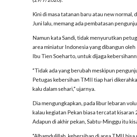
Kini di masa tatanan baru atau new normal, 
Juni lalu, memang ada pembatasan pengunju
Namun kata Sandi, tidak menyurutkan petug
area miniatur Indonesia yang dibangun oleh
Ibu Tien Soeharto, untuk dijaga kebersihann
“Tidak ada yang berubah meskipun pengunjun
Petugas kebersihan TMII tiap hari dikerah
kalu dalam sehari,” ujarnya.
Dia mengungkapkan, pada libur lebaran volu
kalau kegiatan Pekan biasa tercatat kisaran 2
Adapun di akhir pekan, Sabtu-Minggu itu kis
“Alhamdulillah, kebersihan di area TMII bisa