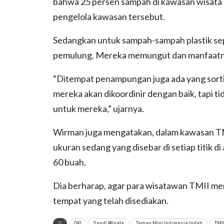
bahwa 25 persen sampah di kawasan wisata a
pengelola kawasan tersebut.
Sedangkan untuk sampah-sampah plastik sep
pemulung. Mereka memungut dan manfaatn
“Ditempat penampungan juga ada yang sortir
mereka akan dikoordinir dengan baik, tapi tid
untuk mereka,” ujarnya.
Wirman juga mengatakan, dalam kawasan TM
ukuran sedang yang disebar di setiap titik 
60 buah.
Dia berharap, agar para wisatawan TMII 
tempat yang telah disediakan.
DKI
Sandi Winata
Taman Mini Indonesia Indah
TMI