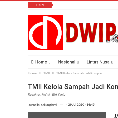
TREN
Home
Nasional
Lintas Nusa
Home
TMII
TMII Kelola Sampah Jadi Kompos
Lomba Vlog
Cendana News Peduli Keseha
TMII Kelola Sampah Jadi K
Redaktur: Muhsin Efri Yanto
-
29 Jul 2020 - 14:45
Jurnalis: Sri Sugiarti
J