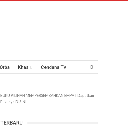
 Orba
Khas
Cendana TV
usantaraan
DWIPANEWS
BUKU PILIHAN
MEMPERSEMBAHKAN
EMPAT
Dapatkan
Bukunya
DISINI
TERBARU