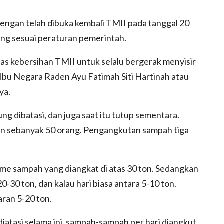
dengan telah dibuka kembali TMII pada tanggal 20
ng sesuai peraturan pemerintah.
as kebersihan TMII untuk selalu bergerak menyisir
 Ibu Negara Raden Ayu Fatimah Siti Hartinah atau
ya.
g dibatasi, dan juga saat itu tutup sementara.
kan sebanyak 50 orang. Pengangkutan sampah tiga
me sampah yang diangkat di atas 30 ton. Sedangkan
0-30 ton, dan kalau hari biasa antara 5-10 ton.
aran 5-20 ton.
 diatasi selama ini, sampah-sampah per hari diangkut,