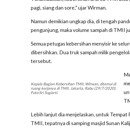
pagi, siang dan sore,” ujar Wirman.
Namun demikian ungkap dia, di tengah pand
pengunjung, maka volume sampah di TMII j
Semua petugas kebersihan menyisir ke seluru
dibersihkan. Dua truk sampah milik pengel
tersebut.
Me
me
Kepala Bagian Kebersihan TMII, Wirwan, ditemui di
ruang kerjanya di TMII, Jakarta, Rabu (29/7/2020).
un
Foto:Sri Sugiarti.
TM
Lebih lanjut dia menjelaskan, untuk Tempa
TMII, tepatnya di samping masjid Sunan Ka