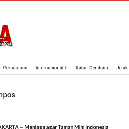
Perbatasan
Internasional
Kabar Cendana
Jejak
tan Antisipasi COVID-19
Presiden Soeharto Dan Visi Ken
ompos
AKARTA — Menjaga agar Taman Mini Indonesia