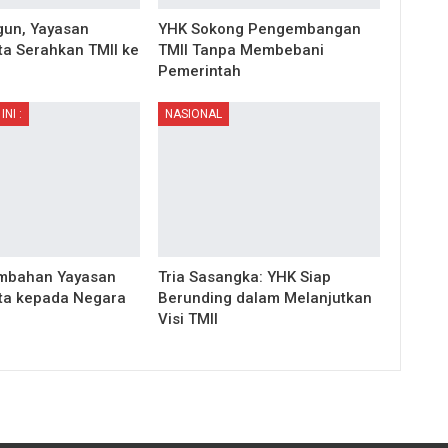
gun, Yayasan
YHK Sokong Pengembangan
ta Serahkan TMII ke
TMII Tanpa Membebani
Pemerintah
INI :
NASIONAL
embahan Yayasan
Tria Sasangka: YHK Siap
ta kepada Negara
Berunding dalam Melanjutkan
Visi TMII