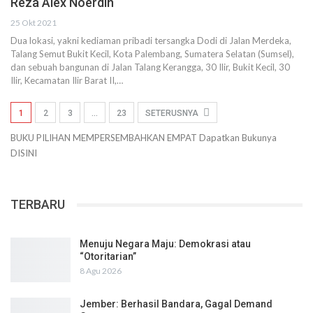
Reza Alex Noerdin
25 Okt 2021
Dua lokasi, yakni kediaman pribadi tersangka Dodi di Jalan Merdeka,
Talang Semut Bukit Kecil, Kota Palembang, Sumatera Selatan (Sumsel),
dan sebuah bangunan di Jalan Talang Kerangga, 30 Ilir, Bukit Kecil, 30
Ilir, Kecamatan Ilir Barat II,…
1
2
3
…
23
SETERUSNYA
BUKU PILIHAN
MEMPERSEMBAHKAN
EMPAT
Dapatkan Bukunya
DISINI
TERBARU
Menuju Negara Maju: Demokrasi atau
“Otoritarian”
8 Agu 2026
Jember: Berhasil Bandara, Gagal Demand