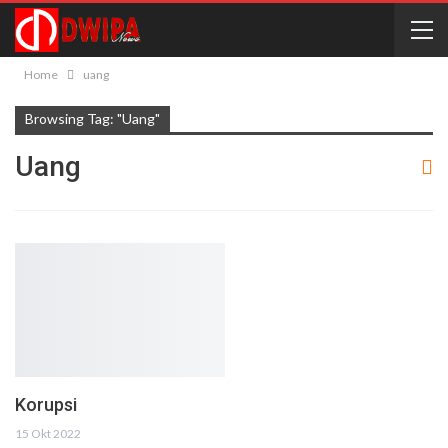
Home
uang
Browsing Tag: "uang"
Uang
Korupsi
15 Okt 2022