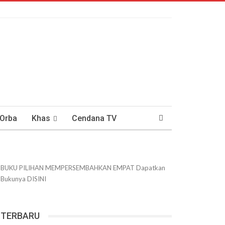
 Orba
Khas
Cendana TV
usantaraan
DWIPANEWS
BUKU PILIHAN
MEMPERSEMBAHKAN
EMPAT
Dapatkan
Bukunya
DISINI
TERBARU