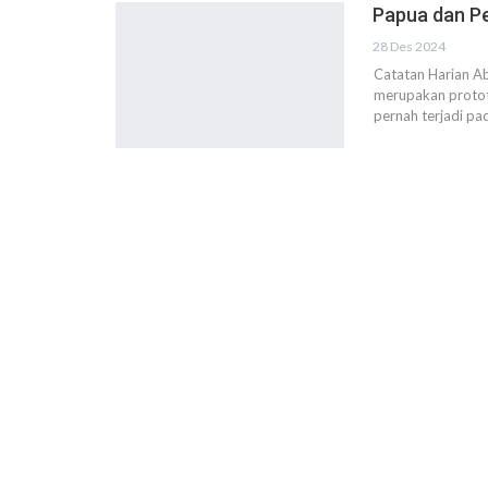
Papua dan P
28 Des 2024
Catatan Harian A
merupakan protot
pernah terjadi p