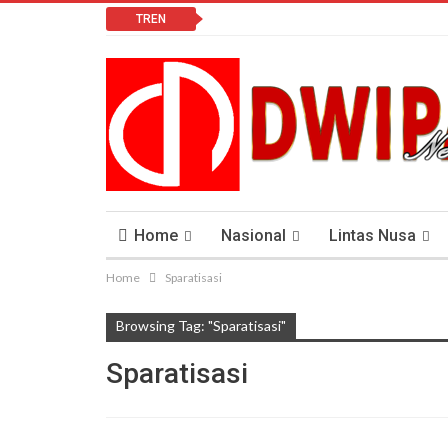
TREN
Home
Nasional
Lintas Nusa
Home
Sparatisasi
Lomba Vlog
Cendana News Peduli Keseha
Browsing Tag: "Sparatisasi"
Sparatisasi