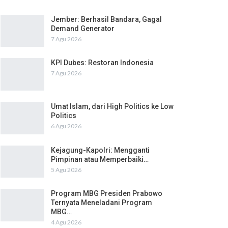
Jember: Berhasil Bandara, Gagal
Demand Generator
7 Agu 2026
KPI Dubes: Restoran Indonesia
7 Agu 2026
Umat Islam, dari High Politics ke Low
Politics
6 Agu 2026
Kejagung-Kapolri: Mengganti
Pimpinan atau Memperbaiki…
5 Agu 2026
Program MBG Presiden Prabowo
Ternyata Meneladani Program
MBG…
4 Agu 2026