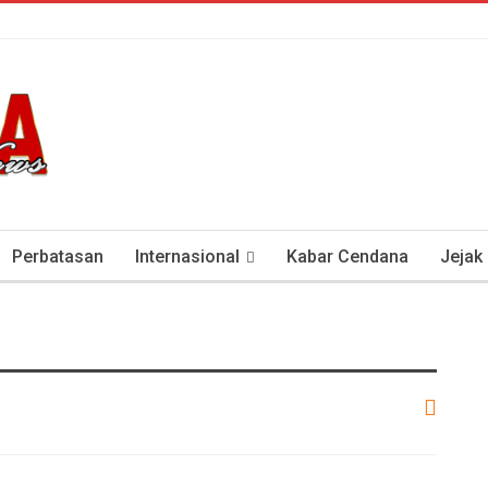
Perbatasan
Internasional
Kabar Cendana
Jejak
tan Antisipasi COVID-19
Presiden Soeharto Dan Visi Ken