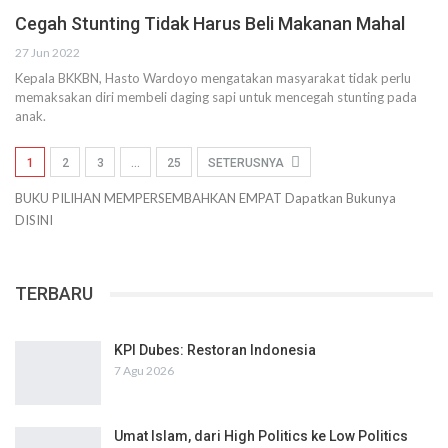
Cegah Stunting Tidak Harus Beli Makanan Mahal
27 Jun 2022
Kepala BKKBN, Hasto Wardoyo mengatakan masyarakat tidak perlu
memaksakan diri membeli daging sapi untuk mencegah stunting pada
anak.
1
2
3
…
25
SETERUSNYA
BUKU PILIHAN
MEMPERSEMBAHKAN
EMPAT
Dapatkan Bukunya
DISINI
TERBARU
KPI Dubes: Restoran Indonesia
7 Agu 2026
Umat Islam, dari High Politics ke Low Politics