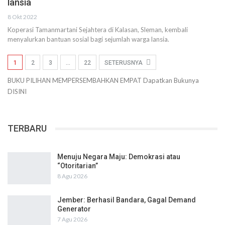
lansia
8 Okt 2022
Koperasi Tamanmartani Sejahtera di Kalasan, Sleman, kembali
menyalurkan bantuan sosial bagi sejumlah warga lansia.
1
2
3
…
22
SETERUSNYA
BUKU PILIHAN
MEMPERSEMBAHKAN
EMPAT
Dapatkan Bukunya
DISINI
TERBARU
Menuju Negara Maju: Demokrasi atau
“Otoritarian”
8 Agu 2026
Jember: Berhasil Bandara, Gagal Demand
Generator
7 Agu 2026