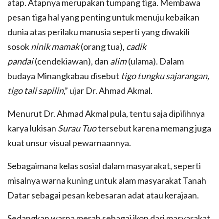
atap. Atapnya merupakan tumpang tiga. Membawa
pesan tiga hal yang penting untuk menuju kebaikan
dunia atas perilaku manusia seperti yang diwakili
sosok
ninik
mamak
(orang tua),
cadik
pandai
(cendekiawan), dan
alim
(ulama). Dalam
budaya Minangkabau disebut
tigo tungku sajarangan,
tigo tali sapilin
,” ujar Dr. Ahmad Akmal.
Menurut Dr. Ahmad Akmal pula, tentu saja dipilihnya
karya lukisan
Surau Tuo
tersebut karena memang juga
kuat unsur visual pewarnaannya.
Sebagaimana kelas sosial dalam masyarakat, seperti
misalnya warna kuning untuk alam masyarakat Tanah
Datar sebagai pesan kebesaran adat atau kerajaan.
Sedangkan warna merah sebagai ikon dari masyarakat