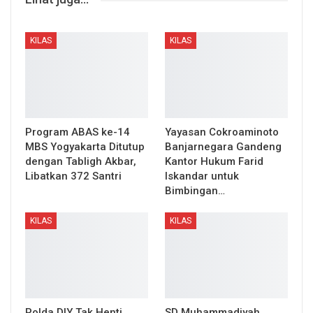
KILAS
KILAS
Program ABAS ke-14
Yayasan Cokroaminoto
MBS Yogyakarta Ditutup
Banjarnegara Gandeng
dengan Tabligh Akbar,
Kantor Hukum Farid
Libatkan 372 Santri
Iskandar untuk
Bimbingan…
KILAS
KILAS
Polda DIY Tak Henti
SD Muhammadiyah