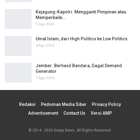
Kejagung-Kapolri: Mengganti Pimpinan atau
Memperbaiki…
5 Agu 2026
Umat Islam, dari High Politics ke Low Politics
6 Agu 2026
Jember: Berhasil Bandara, Gagal Demand
Generator
7 Agu 2026
Redaksi
Pedoman Media Siber
Privacy Policy
Advertisement
Contact Us
Versi AMP
© 2014 - 2026 Dwipa News. All Rights Reserved.