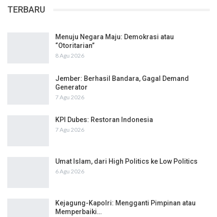
TERBARU
Menuju Negara Maju: Demokrasi atau
“Otoritarian”
8 Agu 2026
Jember: Berhasil Bandara, Gagal Demand
Generator
7 Agu 2026
KPI Dubes: Restoran Indonesia
7 Agu 2026
Umat Islam, dari High Politics ke Low Politics
6 Agu 2026
Kejagung-Kapolri: Mengganti Pimpinan atau
Memperbaiki…