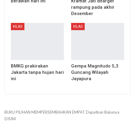
berawan hari ini
Kramat Jati ditarget
rampung pada akhir
Desember
KILAS
KILAS
BMKG prakirakan
Gempa Magnitudo 5,3
Jakarta tanpa hujan hari
Guncang Wilayah
ini
Jayapura
BUKU PILIHAN
MEMPERSEMBAHKAN
EMPAT
Dapatkan Bukunya
DISINI