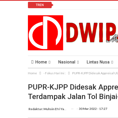
TREN
Home
Nasional
Lintas Nusa
Home
- Fokus Hari Ini :
PUPR-KJPP Didesak Appreisal Ula
Lomba Vlog
Cendana News Peduli Keseha
PUPR-KJPP Didesak Apprei
Terdampak Jalan Tol Binja
-
30 Mar 2022 - 17:27
Redaktur: Muhsin Efri Yanto