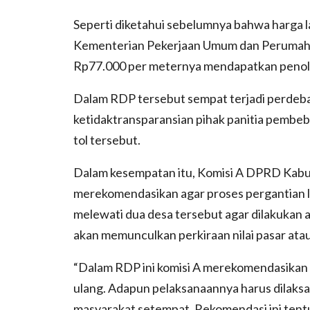
Seperti diketahui sebelumnya bahwa harga l
Kementerian Pekerjaan Umum dan Perumaha
Rp77.000 per meternya mendapatkan penolak
Dalam RDP tersebut sempat terjadi perdeb
ketidaktransparansian pihak panitia pemb
tol tersebut.
Dalam kesempatan itu, Komisi A DPRD Kabup
merekomendasikan agar proses pergantian l
melewati dua desa tersebut agar dilakukan a
akan memunculkan perkiraan nilai pasar atau
“Dalam RDP ini komisi A merekomendasikan 
ulang. Adapun pelaksanaannya harus dilaks
masyarakat setempat. Rekomendasi ini tent