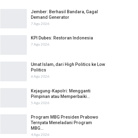
Jember: Berhasil Bandara, Gagal
Demand Generator
7 Agu 2026
KPI Dubes: Restoran Indonesia
7 Agu 2026
Umat Islam, dari High Politics ke Low
Politics
6 Agu 2026
Kejagung-Kapolri: Mengganti
Pimpinan atau Memperbaiki…
5 Agu 2026
Program MBG Presiden Prabowo
Ternyata Meneladani Program
MBG…
4 Agu 2026