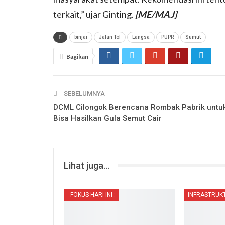
terkait,” ujar Ginting.
[ME/MAJ]
binjai
Jalan Tol
Langsa
PUPR
Sumut
Bagikan
SEBELUMNYA
DCML Cilongok Berencana Rombak Pabrik untu
Bisa Hasilkan Gula Semut Cair
Lihat juga...
- FOKUS HARI INI :
INFRASTRUK