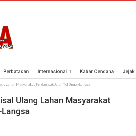
Perbatasan
Internasional
Kabar Cendana
Jejak
ng Lahan Masyarakat Terdampak Jalan Tol Binjai-Langsa
tan Antisipasi COVID-19
Presiden Soeharto Dan Visi Ken
sal Ulang Lahan Masyarakat
i-Langsa