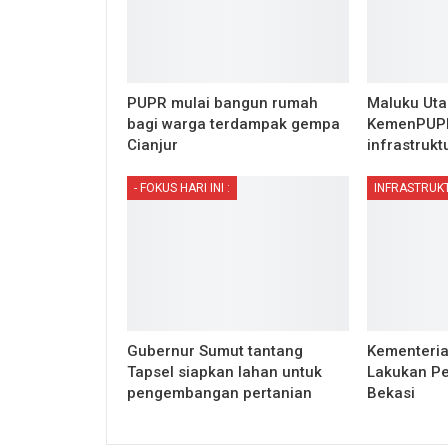
PUPR mulai bangun rumah
Maluku Utar
bagi warga terdampak gempa
KemenPUPR
Cianjur
infrastruk
- FOKUS HARI INI :
INFRASTRUK
Gubernur Sumut tantang
Kementeria
Tapsel siapkan lahan untuk
Lakukan Pe
pengembangan pertanian
Bekasi