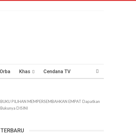
 Orba
Khas
Cendana TV
usantaraan
DWIPANEWS
BUKU PILIHAN
MEMPERSEMBAHKAN
EMPAT
Dapatkan
Bukunya
DISINI
TERBARU