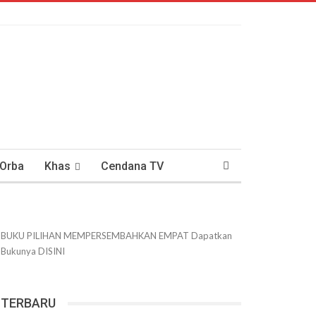
 Orba
Khas
Cendana TV
usantaraan
DWIPANEWS
BUKU PILIHAN
MEMPERSEMBAHKAN
EMPAT
Dapatkan
Bukunya
DISINI
TERBARU