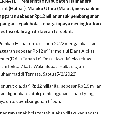
ERNATE – Pemerintah Kabupaten Halmahera
arat (Halbar), Maluku Utara (Malut), menyiapkan
nggaran sebesar Rp12 miliar untuk pembangunan
apangan sepak bola, sebagai upaya meningkatkan
restasi olahraga di daerah tersebut.
Pemkab Halbar untuk tahun 2022 mengalokasikan
nggaran sebesar Rp12 miliar melalui Dana Alokasi
mum (DAU) Tahap I di Desa Hoku Jailolo seluas
nam hektar,” kata Wakil Bupati Halbar, Djufri
uhammad di Ternate, Sabtu (5/2/2022).
nurut dia, dari Rp12 miliar itu, sebesar Rp1,5 miliar
kan digunakan untuk pembangunan tahap I yang
nya untuk pembangunan tribun.
pangan sepak bola tersebut akan dilakukan secara