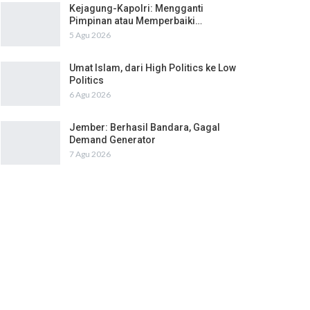
Kejagung-Kapolri: Mengganti
Pimpinan atau Memperbaiki…
5 Agu 2026
Umat Islam, dari High Politics ke Low
Politics
6 Agu 2026
Jember: Berhasil Bandara, Gagal
Demand Generator
7 Agu 2026