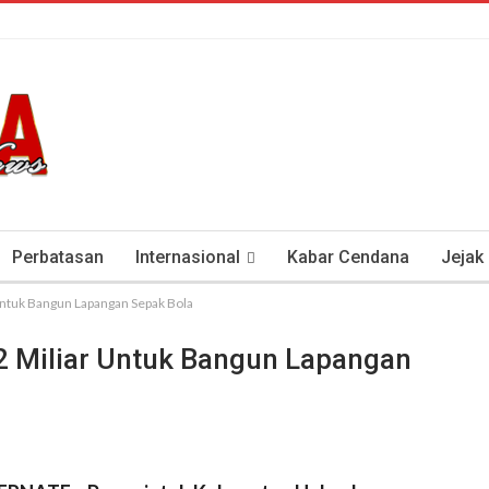
Perbatasan
Internasional
Kabar Cendana
Jejak
Untuk Bangun Lapangan Sepak Bola
tan Antisipasi COVID-19
Presiden Soeharto Dan Visi Ken
 Miliar Untuk Bangun Lapangan