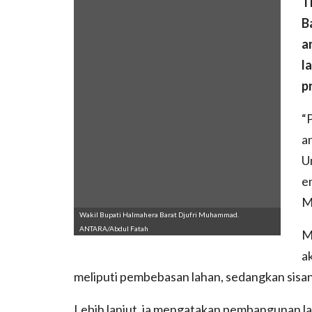
T
B
a
l
p
“
a
U
e
M
Wakil Bupati Halmahera Barat Djufri Muhammad.
ANTARA/Abdul Fatah
Me
a
meliputi pembebasan lahan, sedangkan sisa
Lebih lanjut, ia mengatakan pembangunan la