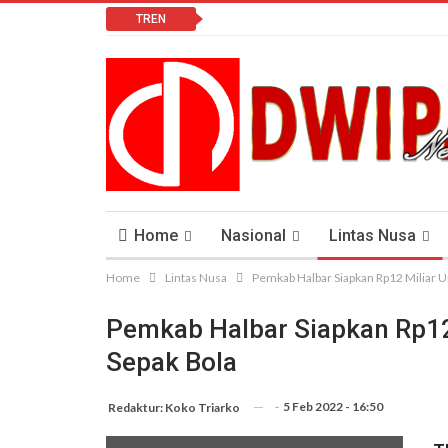
TREN
Home
Nasional
Lintas Nusa
Home
Lintas Nusa
Pemkab Halbar Siapkan Rp12 Miliar 
Lomba Vlog
Cendana News Peduli Keseha
Pemkab Halbar Siapkan Rp12
Sepak Bola
-
5 Feb 2022 - 16:50
Redaktur: Koko Triarko