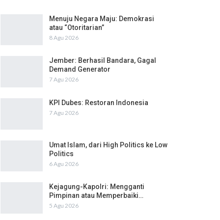
Menuju Negara Maju: Demokrasi
atau “Otoritarian”
8 Agu 2026
Jember: Berhasil Bandara, Gagal
Demand Generator
7 Agu 2026
KPI Dubes: Restoran Indonesia
7 Agu 2026
Umat Islam, dari High Politics ke Low
Politics
6 Agu 2026
Kejagung-Kapolri: Mengganti
Pimpinan atau Memperbaiki…
5 Agu 2026