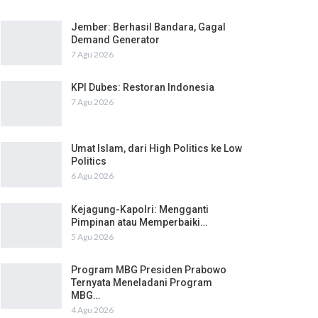
Jember: Berhasil Bandara, Gagal
Demand Generator
7 Agu 2026
KPI Dubes: Restoran Indonesia
7 Agu 2026
Umat Islam, dari High Politics ke Low
Politics
6 Agu 2026
Kejagung-Kapolri: Mengganti
Pimpinan atau Memperbaiki…
5 Agu 2026
Program MBG Presiden Prabowo
Ternyata Meneladani Program
MBG…
4 Agu 2026