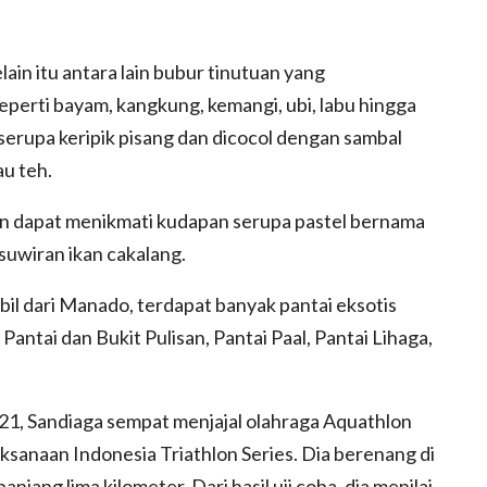
lain itu antara lain bubur tinutuan yang
perti bayam, kangkung, kemangi, ubi, labu hingga
 serupa keripik pisang dan dicocol dengan sambal
au teh.
n dapat menikmati kudapan serupa pastel bernama
 suwiran ikan cakalang.
il dari Manado, terdapat banyak pantai eksotis
 Pantai dan Bukit Pulisan, Pantai Paal, Pantai Lihaga,
21, Sandiaga sempat menjajal olahraga Aquathlon
laksanaan Indonesia Triathlon Series. Dia berenang di
njang lima kilometer. Dari hasil uji coba, dia menilai