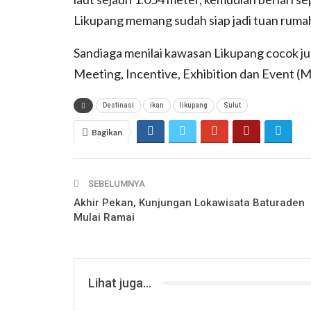
Likupang memang sudah siap jadi tuan rumah
Sandiaga menilai kawasan Likupang cocok ju
Meeting, Incentive, Exhibition dan Event (
Destinasi
ikan
likupang
Sulut
Bagikan
SEBELUMNYA
Akhir Pekan, Kunjungan Lokawisata Baturaden
Mulai Ramai
Lihat juga...