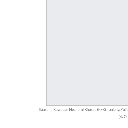
Suasana Kawasan Ekonomi Khusus (KEK) Tanjung Pulis
(4/7