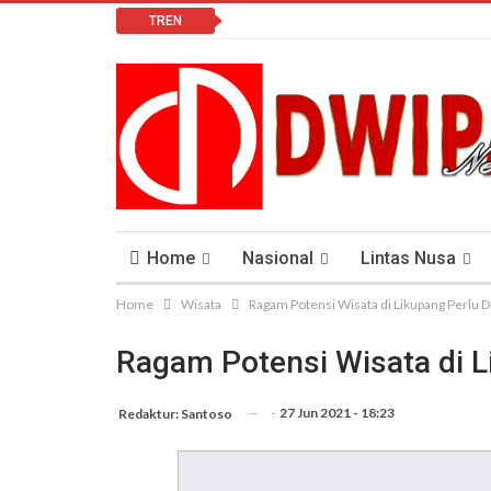
TREN
Home
Nasional
Lintas Nusa
Home
Wisata
Ragam Potensi Wisata di Likupang Perlu
Lomba Vlog
Cendana News Peduli Keseha
Ragam Potensi Wisata di 
-
27 Jun 2021 - 18:23
Redaktur: Santoso