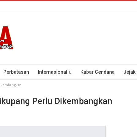
Perbatasan
Internasional
Kabar Cendana
Jejak
 Dikembangkan
tan Antisipasi COVID-19
Presiden Soeharto Dan Visi Ken
Likupang Perlu Dikembangkan