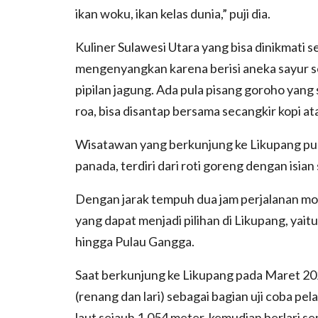
ikan woku, ikan kelas dunia,” puji dia.
Kuliner Sulawesi Utara yang bisa dinikmati se
mengenyangkan karena berisi aneka sayur se
pipilan jagung. Ada pula pisang goroho yang
roa, bisa disantap bersama secangkir kopi at
Wisatawan yang berkunjung ke Likupang pu
panada, terdiri dari roti goreng dengan isian
Dengan jarak tempuh dua jam perjalanan mob
yang dapat menjadi pilihan di Likupang, yaitu
hingga Pulau Gangga.
Saat berkunjung ke Likupang pada Maret 20
(renang dan lari) sebagai bagian uji coba pe
laut sejauh 1.054 meter, kemudian berlari sepa