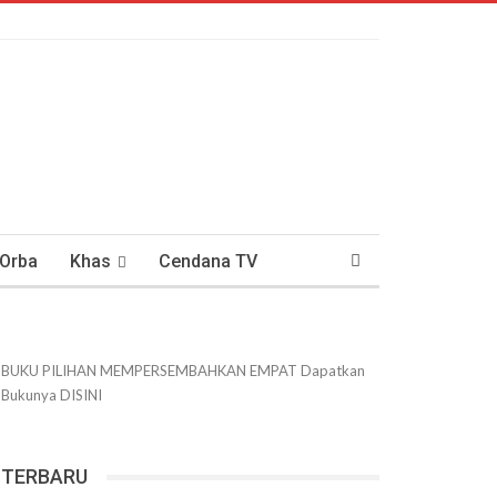
 Orba
Khas
Cendana TV
usantaraan
DWIPANEWS
BUKU PILIHAN
MEMPERSEMBAHKAN
EMPAT
Dapatkan
Bukunya
DISINI
TERBARU