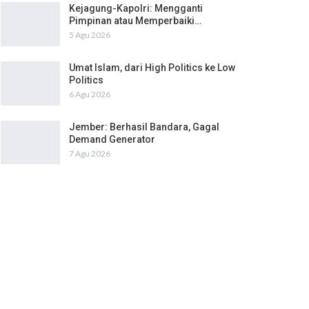
Kejagung-Kapolri: Mengganti
Pimpinan atau Memperbaiki…
5 Agu 2026
Umat Islam, dari High Politics ke Low
Politics
6 Agu 2026
Jember: Berhasil Bandara, Gagal
Demand Generator
7 Agu 2026