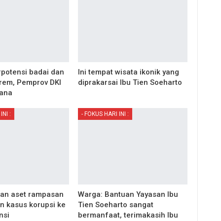
rpotensi badai dan
Ini tempat wisata ikonik yang
rem, Pemprov DKI
diprakarsai Ibu Tien Soeharto
cana
INI :
- FOKUS HARI INI :
an aset rampasan
Warga: Bantuan Yayasan Ibu
 kasus korupsi ke
Tien Soeharto sangat
nsi
bermanfaat, terimakasih Ibu