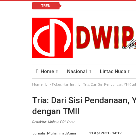
TREN
Home
Nasional
Lintas Nusa
Home
- Fokus Hari Ini :
Tria: Dari Sisi Pendanaan, YHK 
Lomba Vlog
Cendana News Peduli Keseha
Tria: Dari Sisi Pendanaan
dengan TMII
Redaktur: Muhsin Efri Yanto
-
11 Apr 2021 - 14:19
Jurnalis: Muhammad Amin