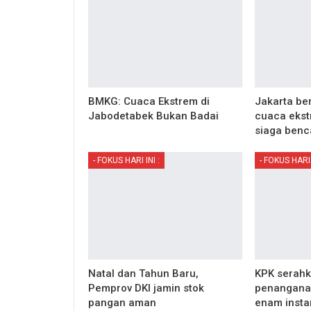
BMKG: Cuaca Ekstrem di
Jakarta be
Jabodetabek Bukan Badai
cuaca ekst
siaga ben
- FOKUS HARI INI :
- FOKUS HARI 
Natal dan Tahun Baru,
KPK serahk
Pemprov DKI jamin stok
penanganan
pangan aman
enam insta