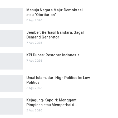
Menuju Negara Maju: Demokrasi
atau “Otoritarian”
8 Agu 2026
Jember: Berhasil Bandara, Gagal
Demand Generator
7 Agu 2026
KPI Dubes: Restoran Indonesia
7 Agu 2026
Umat Islam, dari High Politics ke Low
Politics
6 Agu 2026
Kejagung-Kapolri: Mengganti
Pimpinan atau Memperbaiki…
5 Agu 2026