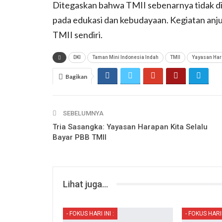
Ditegaskan bahwa TMII sebenarnya tidak di
pada edukasi dan kebudayaan. Kegiatan anju
TMII sendiri.
DKI
Taman Mini Indonesia Indah
TMII
Yayasan Har
Bagikan
SEBELUMNYA
Tria Sasangka: Yayasan Harapan Kita Selalu
Bayar PBB TMII
Lihat juga...
- FOKUS HARI INI :
- FOKUS HARI 