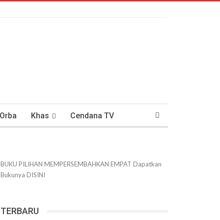
 Orba
Khas
Cendana TV
usantaraan
DWIPANEWS
BUKU PILIHAN
MEMPERSEMBAHKAN
EMPAT
Dapatkan
Bukunya
DISINI
TERBARU