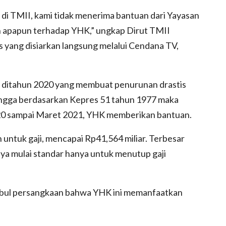
di TMII, kami tidak menerima bantuan dari Yayasan
an apapun terhadap YHK,” ungkap Dirut TMII
s yang disiarkan langsung melalui Cendana TV,
9 ditahun 2020 yang membuat penurunan drastis
hingga berdasarkan Kepres 51 tahun 1977 maka
020 sampai Maret 2021, YHK memberikan bantuan.
untuk gaji, mencapai Rp41,564 miliar. Terbesar
a mulai standar hanya untuk menutup gaji
timbul persangkaan bahwa YHK ini memanfaatkan