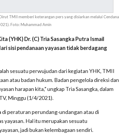
 Dirut TMII memberi keterangan pers yang disiarkan melalui Cendana
2021). Foto: Muhammad Amin
a (YHK) Dr. (C) Tria Sasangka Putra Ismail
ari sisi pendanaan yayasan tidak berdagang
dalah sesuatu perwujudan dari kegiatan YHK, TMII
gaan atau badan hukum. Badan pengelola direksi dan
 Yayasan harapan kita,” ungkap Tria Sasangka, dalam
 TV, Minggu (1/4/2021).
a di peraturan perundang-undangan atau di
s yayasan. Hal itu merupakan sesuatu
yayasan, jadi bukan kelembagaan sendiri.