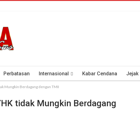
Perbatasan
Internasional
Kabar Cendana
Jejak
tidak Mungkin Berdagang dengan TMII
tan Antisipasi COVID-19
Presiden Soeharto Dan Visi Ken
, YHK tidak Mungkin Berdagang