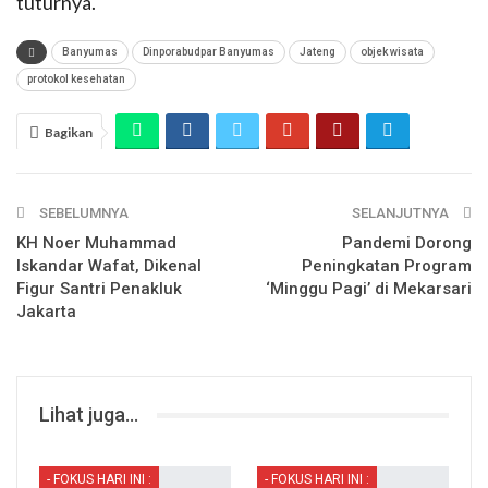
tuturnya.
Banyumas
Dinporabudpar Banyumas
Jateng
objek wisata
protokol kesehatan
Bagikan
SEBELUMNYA
SELANJUTNYA
KH Noer Muhammad
Pandemi Dorong
Iskandar Wafat, Dikenal
Peningkatan Program
Figur Santri Penakluk
‘Minggu Pagi’ di Mekarsari
Jakarta
Lihat juga...
- FOKUS HARI INI :
- FOKUS HARI INI :