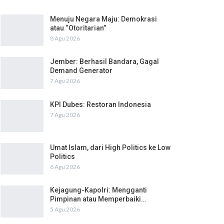
Menuju Negara Maju: Demokrasi
atau “Otoritarian”
8 Agu 2026
Jember: Berhasil Bandara, Gagal
Demand Generator
7 Agu 2026
KPI Dubes: Restoran Indonesia
7 Agu 2026
Umat Islam, dari High Politics ke Low
Politics
6 Agu 2026
Kejagung-Kapolri: Mengganti
Pimpinan atau Memperbaiki…
5 Agu 2026