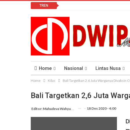
TREN
Home
Nasional
Lintas Nusa
Home
Kilas
Bali Targetkan 2,6 Juta Warganya Divaksin
Lomba Vlog
Cendana News Peduli Keseha
Bali Targetkan 2,6 Juta War
-
18 Des 2020 - 4:00
Editor: Mahadeva Wahyu Sugianto
D
m