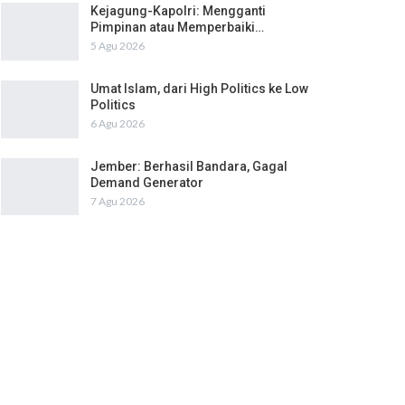
Kejagung-Kapolri: Mengganti
Pimpinan atau Memperbaiki…
5 Agu 2026
Umat Islam, dari High Politics ke Low
Politics
6 Agu 2026
Jember: Berhasil Bandara, Gagal
Demand Generator
7 Agu 2026