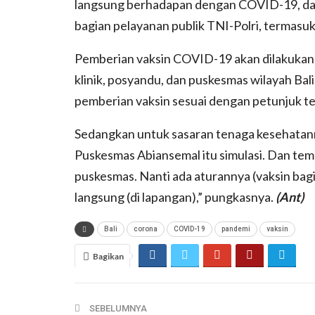
langsung berhadapan dengan COVID-19, da
bagian pelayanan publik TNI-Polri, termasu
Pemberian vaksin COVID-19 akan dilakukan di 
klinik, posyandu, dan puskesmas wilayah Bali
pemberian vaksin sesuai dengan petunjuk te
Sedangkan untuk sasaran tenaga kesehatanny
Puskesmas Abiansemal itu simulasi. Dan tempa
puskesmas.
N
anti ada aturannya (vaksin ba
langsung (di lapangan),”
pungkasnya
.
(Ant)
Bali
corona
COVID-19
pandemi
vaksin
Bagikan
SEBELUMNYA