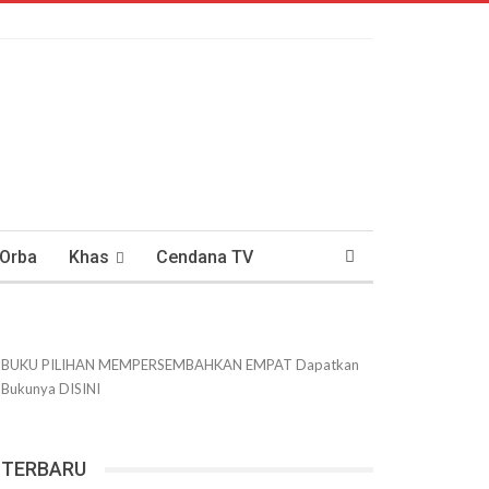
 Orba
Khas
Cendana TV
usantaraan
DWIPANEWS
BUKU PILIHAN
MEMPERSEMBAHKAN
EMPAT
Dapatkan
Bukunya
DISINI
TERBARU