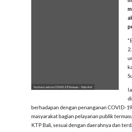
m
a
p
“
2
u
k
S
Ilustrasi vaksin COVID-19 Sinovac – foto Ant
I
d
berhadapan dengan penanganan COVID-19,
masyarakat bagian pelayanan publik termasu
KTP Bali, sesuai dengan daerahnya dan terd