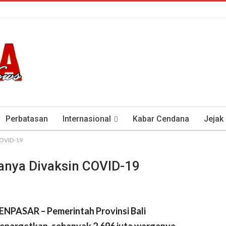
Perbatasan
Internasional
Kabar Cendana
Jejak
 COVID-19
tan Antisipasi COVID-19
Presiden Soeharto Dan Visi Ken
ganya Divaksin COVID-19
ENPASAR – Pemerintah Provinsi Bali
enargetkan, sebanyak 2,696 juta
warganya