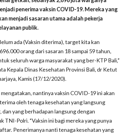
enjadi
penerima vaksin COVID-19.
Mereka yang
kan menjadi sasaran utama adalah p
ekerja
elayanan publik.
Belum ada (Vaksin diterima), target kita kan
.696.000 orang dari sasaran 18 sampai 59 tahun,
ntuk seluruh warga masyarakat yang ber-KTP Bali,”
ata Kepala Dinas Kesehatan Provinsi Bali, dr Ketut
uarjaya, Kamis (17/12/2020).
a mengatakan, nantinya vaksin COVID-19 ini akan
iterima oleh tenaga kesehatan yang langsung
 dan yang berhadapan langsung dengan
k TNI-Polri.
“Vaksin ini bagi mereka yang punya
aftar. Penerimanya nanti tenaga kesehatan yang