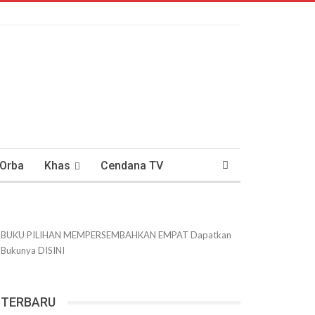
 Orba
Khas
Cendana TV
usantaraan
DWIPANEWS
BUKU PILIHAN
MEMPERSEMBAHKAN
EMPAT
Dapatkan
Bukunya
DISINI
TERBARU