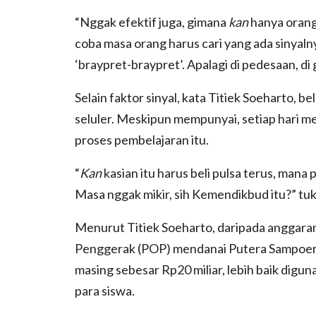
“Nggak efektif juga, gimana
kan
hanya orang 
coba masa orang harus cari yang ada sinyalny
‘braypret-braypret’. Apalagi di pedesaan, di
Selain faktor sinyal, kata Titiek Soeharto,
seluler. Meskipun mempunyai, setiap hari m
proses pembelajaran itu.
“
Kan
kasian itu harus beli pulsa terus, mana
Masa nggak mikir, sih Kemendikbud itu?” tu
Menurut Titiek Soeharto, daripada anggar
Penggerak (POP) mendanai Putera Sampoer
masing sebesar Rp20 miliar, lebih baik digu
para siswa.