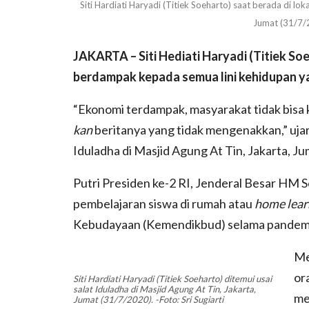
Siti Hardiati Haryadi (Titiek Soeharto) saat berada di l
Jumat (31/7/2
JAKARTA – Siti Hediati Haryadi (Titiek S
berdampak kepada semua lini kehidupan y
“Ekonomi terdampak, masyarakat tidak bisa ker
kan
beritanya yang tidak mengenakkan,” ujar
Iduladha di Masjid Agung At Tin, Jakarta, J
Putri Presiden ke-2 RI, Jenderal Besar HM 
pembelajaran siswa di rumah atau
home lear
Kebudayaan (Kemendikbud) selama pandemi
Me
or
Siti Hardiati Haryadi (Titiek Soeharto) ditemui usai
salat Iduladha di Masjid Agung At Tin, Jakarta,
me
Jumat (31/7/2020). -Foto: Sri Sugiarti