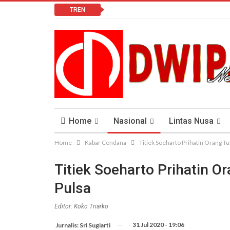
TREN
Home
Nasional
Lintas Nusa
Home
Kabar Cendana
Titiek Soeharto Prihatin Orang Tu
Lomba Vlog
Cendana News Peduli Keseha
Titiek Soeharto Prihatin O
Pulsa
Editor: Koko Triarko
-
31 Jul 2020 - 19:06
Jurnalis: Sri Sugiarti