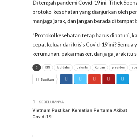
Di tengah pandemi Covid-19 ini, Titiek So
protokol kesehatan yang dianjurkan oleh pe
menjaga jarak, dan jangan berada di tempat
“Protokol kesehatan tetap harus dipatuhi, kar
cepat keluar dari krisis Covid-19 ini? Semua 
kerumunan, pakai masker, dan jaga jarak itu 
DKI
Iduldaha
Jakarta
Kurban
presiden
soe
Bagikan
SEBELUMNYA
Vietnam Pastikan Kematian Pertama Akibat
Covid-19