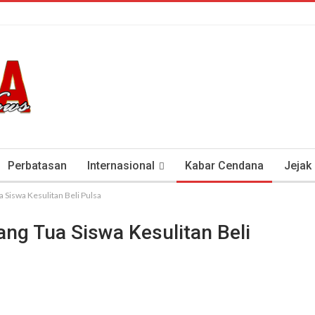
Perbatasan
Internasional
Kabar Cendana
Jejak
a Siswa Kesulitan Beli Pulsa
tan Antisipasi COVID-19
Presiden Soeharto Dan Visi Ken
rang Tua Siswa Kesulitan Beli