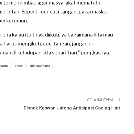
eharto mengimbau agar masyarakat mematuhi
merintah. Seperti mencuci tangan, pakai masker,
 berkerumun.
ena kalau itu tidak diikuti, ya bagaimana kita mau
ya harus mengikuti, cuci tangan, jangan di
sudah di kehidupan kita sehari-hari,” pungkasnya.
harto
Titiek
Titieksoeharto
SELANJUTNYA
Disnak Keswan Jateng Antisipasi Cacing Hati