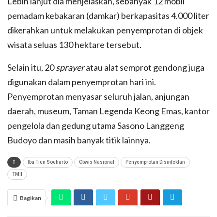
Lebih lanjut dia menjelaskan, sebanyak 12 mobil
pemadam kebakaran (damkar) berkapasitas 4.000 liter
dikerahkan untuk melakukan penyemprotan di objek
wisata seluas 130 hektare tersebut.
Selain itu, 20
sprayer
atau alat semprot gendong juga
digunakan dalam penyemprotan hari ini.
Penyemprotan menyasar seluruh jalan, anjungan
daerah, museum, Taman Legenda Keong Emas, kantor
pengelola dan gedung utama Sasono Langgeng
Budoyo dan masih banyak titik lainnya.
Ibu Tien Soeharto
Obwis Nasional
Penyemprotan Disinfektan
TMII
Bagikan