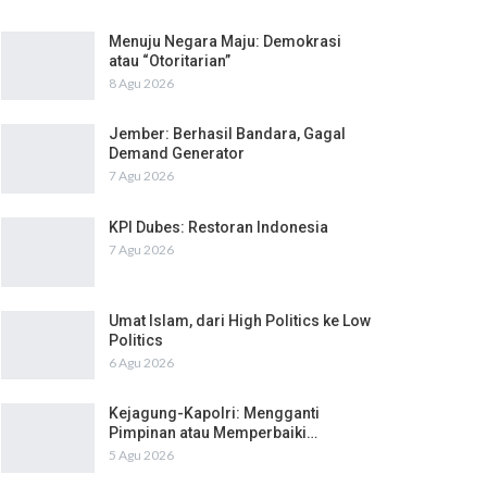
Menuju Negara Maju: Demokrasi
atau “Otoritarian”
8 Agu 2026
Jember: Berhasil Bandara, Gagal
Demand Generator
7 Agu 2026
KPI Dubes: Restoran Indonesia
7 Agu 2026
Umat Islam, dari High Politics ke Low
Politics
6 Agu 2026
Kejagung-Kapolri: Mengganti
Pimpinan atau Memperbaiki…
5 Agu 2026