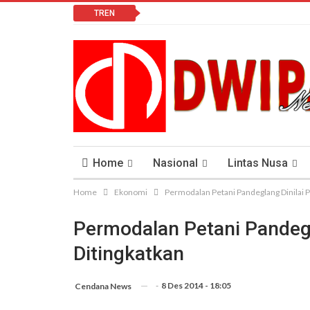
TREN
Home
Nasional
Lintas Nusa
Home
Ekonomi
Permodalan Petani Pandeglang Dinilai P
Lomba Vlog
Cendana News Peduli Keseha
Permodalan Petani Pandegl
Ditingkatkan
-
8 Des 2014 - 18:05
Cendana News