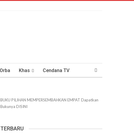
 Orba
Khas
Cendana TV
usantaraan
DWIPANEWS
BUKU PILIHAN
MEMPERSEMBAHKAN
EMPAT
Dapatkan
Bukunya
DISINI
TERBARU