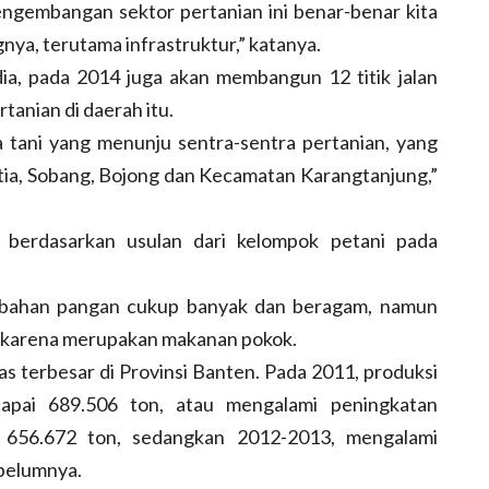
engembangan sektor pertanian ini benar-benar kita
a, terutama infrastruktur,” katanya.
a, pada 2014 juga akan membangun 12 titik jalan
anian di daerah itu.
a tani yang menunju sentra-sentra pertanian, yang
atia, Sobang, Bojong dan Kecamatan Karangtanjung,”
, berdasarkan usulan dari kelompok petani pada
i bahan pangan cukup banyak dan beragam, namun
s karena merupakan makanan pokok.
as terbesar di Provinsi Banten. Pada 2011, produksi
capai 689.506 ton, atau mengalami peningkatan
 656.672 ton, sedangkan 2012-2013, mengalami
ebelumnya.