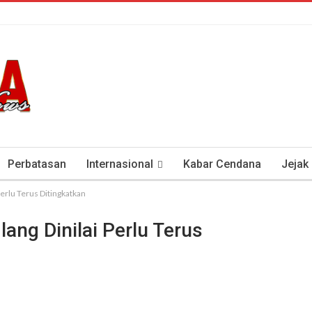
Perbatasan
Internasional
Kabar Cendana
Jejak
erlu Terus Ditingkatkan
tan Antisipasi COVID-19
Presiden Soeharto Dan Visi Ken
ang Dinilai Perlu Terus