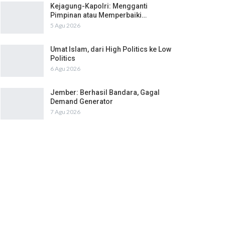
Kejagung-Kapolri: Mengganti
Pimpinan atau Memperbaiki…
5 Agu 2026
Umat Islam, dari High Politics ke Low
Politics
6 Agu 2026
Jember: Berhasil Bandara, Gagal
Demand Generator
7 Agu 2026