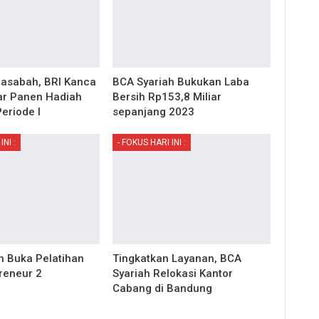
Nasabah, BRI Kanca
BCA Syariah Bukukan Laba
ar Panen Hadiah
Bersih Rp153,8 Miliar
eriode I
sepanjang 2023
INI :
- FOKUS HARI INI :
h Buka Pelatihan
Tingkatkan Layanan, BCA
eneur 2
Syariah Relokasi Kantor
Cabang di Bandung