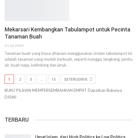
Mekarsari Kembangkan Tabulampot untuk Pecinta
Tanaman Buah
31 Jul 2020
Tanaman buah yang biasa ditanam menggunakan sistem tabulampot ini
adalah tanaman yang mudah berbuah, seperti mangga, lengkeng, jambu
air, buah naga, belimbing dan jeruk.
1
2
3
…
15
SETERUSNYA
BUKU PILIHAN
MEMPERSEMBAHKAN
EMPAT
Dapatkan Bukunya
DISINI
TERBARU
Umat Islam, dari High Politics ke Low Politics