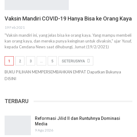
Vaksin Mandiri COVID-19 Hanya Bisa ke Orang Kaya
19 Feb 2021
"Vaksin mandiri ini, yang jelas bisa ke orang kaya. Yang mampu membeli
kan orang kaya, dan mereka punya keinginan untuk divaksin," ujar Yusuf,
kepada Cendana News saat dihubungi, Jumat (19/2/2021)
1
2
3
…
5
SETERUSNYA
BUKU PILIHAN
MEMPERSEMBAHKAN
EMPAT
Dapatkan Bukunya
DISINI
TERBARU
Reformasi Jilid II dan Runtuhnya Dominasi
Media
9 Agu 2026