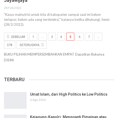
Jayawijaya
28 Feb 2022
"Kasus malnutrisi untuk kita di kabupaten sampai saat ini belum
terlapor, belum ada yang terdeteksi," katanya ketika dihubungi, Senin
(28/2/2022).
SEBELUM
1
…
3
4
5
6
7
…
378
SETERUSNYA
BUKU PILIHAN
MEMPERSEMBAHKAN
EMPAT
Dapatkan Bukunya
DISINI
TERBARU
Umat Islam, dari High Politics ke Low Politics
6 Agu 2026
Kejagung-Kapolri: Mengganti Pimpinan atau