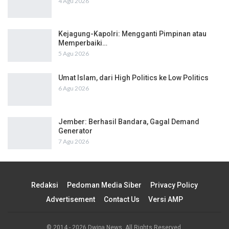
4 Agu 2026
Kejagung-Kapolri: Mengganti Pimpinan atau
Memperbaiki…
5 Agu 2026
Umat Islam, dari High Politics ke Low Politics
6 Agu 2026
Jember: Berhasil Bandara, Gagal Demand
Generator
7 Agu 2026
Redaksi
Pedoman Media Siber
Privacy Policy
Advertisement
Contact Us
Versi AMP
© 2014 - 2026 Dwipa News. All Rights Reserved.