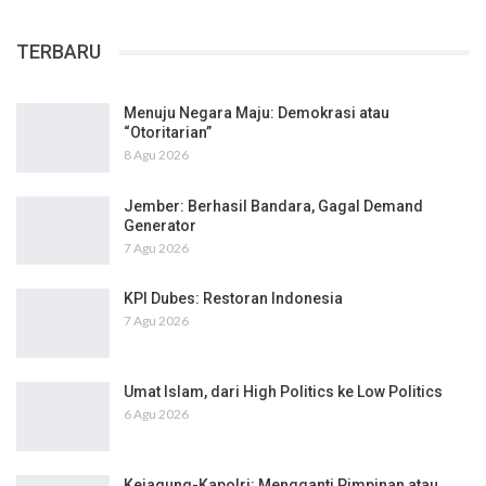
TERBARU
Menuju Negara Maju: Demokrasi atau
“Otoritarian”
8 Agu 2026
Jember: Berhasil Bandara, Gagal Demand
Generator
7 Agu 2026
KPI Dubes: Restoran Indonesia
7 Agu 2026
Umat Islam, dari High Politics ke Low Politics
6 Agu 2026
Kejagung-Kapolri: Mengganti Pimpinan atau