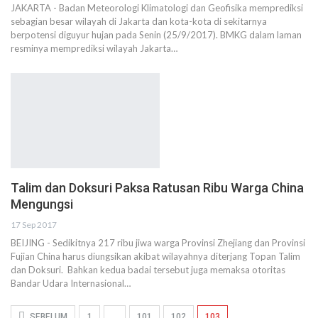
JAKARTA - Badan Meteorologi Klimatologi dan Geofisika memprediksi
sebagian besar wilayah di Jakarta dan kota-kota di sekitarnya
berpotensi diguyur hujan pada Senin (25/9/2017). BMKG dalam laman
resminya memprediksi wilayah Jakarta…
Talim dan Doksuri Paksa Ratusan Ribu Warga China
Mengungsi
17 Sep 2017
BEIJING - Sedikitnya 217 ribu jiwa warga Provinsi Zhejiang dan Provinsi
Fujian China harus diungsikan akibat wilayahnya diterjang Topan Talim
dan Doksuri. Bahkan kedua badai tersebut juga memaksa otoritas
Bandar Udara Internasional…
SEBELUM
1
…
101
102
103