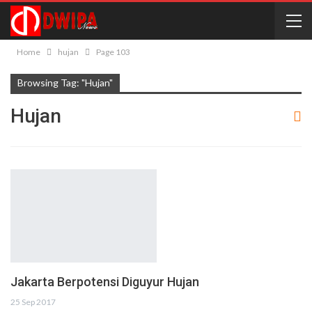
Home
hujan
Page 103
Browsing Tag: "hujan"
Hujan
Jakarta Berpotensi Diguyur Hujan
25 Sep 2017