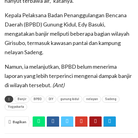
hanyut terbawa air,” katanya.
Kepala Pelaksana Badan Penanggulangan Bencana
Daerah (BPBD) Gunung Kidul, Edy Basuki,
mengatakan banjir meliputi beberapa bagian wilayah
Girisubo, termasuk kawasan pantai dan kampung
nelayan Sadeng.
Namun, ia melanjutkan, BPBD belum menerima
laporan yang lebih terperinci mengenai dampak banjir
di wilayah tersebut.
(Ant)
Banjir
BPBD
DIY
gunung kidul
nelayan
Sadeng
Yogyakarta
Bagikan