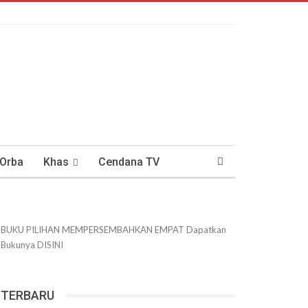
 Orba
Khas
Cendana TV
usantaraan
DWIPANEWS
BUKU PILIHAN
MEMPERSEMBAHKAN
EMPAT
Dapatkan
Bukunya
DISINI
TERBARU