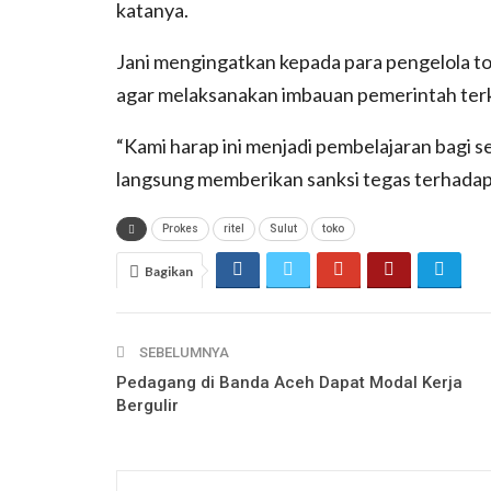
katanya.
Jani mengingatkan kepada para pengelola to
agar melaksanakan imbauan pemerintah terk
“Kami harap ini menjadi pembelajaran bagi 
langsung memberikan sanksi tegas terhadap
Prokes
ritel
Sulut
toko
Bagikan
SEBELUMNYA
Pedagang di Banda Aceh Dapat Modal Kerja
Bergulir