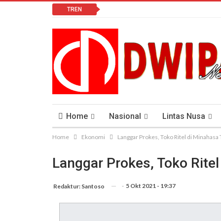
TREN
Home
Nasional
Lintas Nusa
Home
Ekonomi
Langgar Prokes, Toko Ritel di Minahasa
Lomba Vlog
Cendana News Peduli Keseha
Langgar Prokes, Toko Ritel
-
5 Okt 2021 - 19:37
Redaktur: Santoso