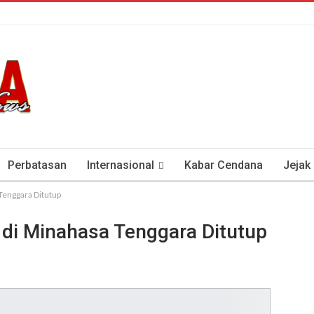
Perbatasan
Internasional
Kabar Cendana
Jejak
 Tenggara Ditutup
tan Antisipasi COVID-19
Presiden Soeharto Dan Visi Ken
 di Minahasa Tenggara Ditutup