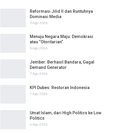
Reformasi Jilid II dan Runtuhnya
Dominasi Media
9 Agu 2026
Menuju Negara Maju: Demokrasi
atau “Otoritarian”
8 Agu 2026
Jember: Berhasil Bandara, Gagal
Demand Generator
7 Agu 2026
KPI Dubes: Restoran Indonesia
7 Agu 2026
Umat Islam, dari High Politics ke Low
Politics
6 Agu 2026