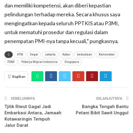
dan memiliki kompetensi, akan diberi kepastian
pelindungan terhadap mereka. Secara khusus saya
mengingatkan kepada seluruh PPTKIS atau P3MI,
untuk mematuhi prosedur dan regulasi dalam
penempatan PMI-nya tanpa kecuali,” pungkasnya.
#TKI
Ilegal
Jakarta
Kabur
keduataan
Kemenaker
P3MI
Pekerja Migran Indonesia
Singapura
Bagikan
SEBELUMNYA
SELANJUTNYA
Tjilik Riwut Gagal Jadi
Bangka Tengah Bantu
Embarkasi Antara, Jamaah
Petani Bibit Sawit Unggul
Kotawaringin Tempuh
Jalur Darat