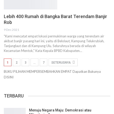
Lebih 400 Rumah di Bangka Barat Terendam Banjir
Rob
9 Des 2021
"Kami mencatat empat lokasi permukiman warga yang terendam air
akibat banjir pasang hari ini, yaitu di Belolaut, Kampung Telukrubiah,
Tanjunglaut dan di Kampung Ulu. Seluruhnya berada di wilayah
Kecamatan Mentok," Kata Kepala BPBD Kabupaten…
1
2
3
…
7
SETERUSNYA
BUKU PILIHAN
MEMPERSEMBAHKAN
EMPAT
Dapatkan Bukunya
DISINI
TERBARU
Menuju Negara Maju: Demokrasi atau