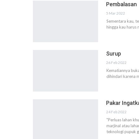
Pembalasan
5 Mar 2022
Sementara kau, t
hingga kau harus
Surup
26 Feb 2022
Kematiannya bukan
dihindari karena 
Pakar Ingatk
24 Feb 2022
"Perluas lahan kh
marjinal atau lah
teknologi pupuk g