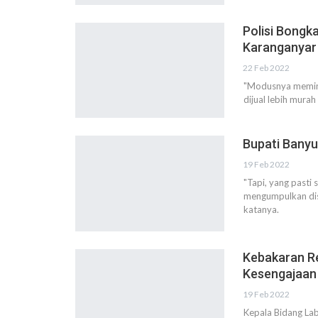
Polisi Bongk
Karanganyar
22 Feb 2022
"Modusnya memind
dijual lebih murah
Bupati Bany
19 Feb 2022
"Tapi, yang pasti
mengumpulkan dis
katanya.
Kebakaran Re
Kesengajaan
19 Feb 2022
Kepala Bidang La