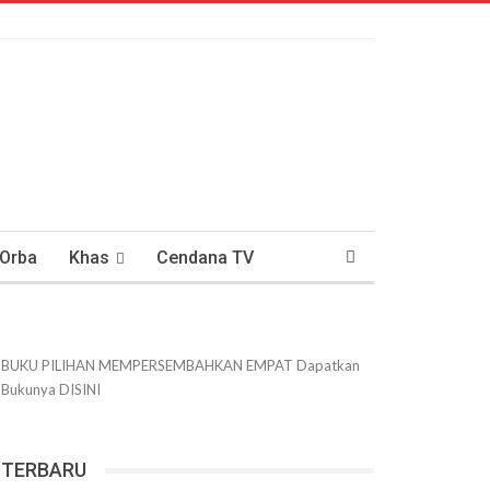
 Orba
Khas
Cendana TV
usantaraan
DWIPANEWS
BUKU PILIHAN
MEMPERSEMBAHKAN
EMPAT
Dapatkan
Bukunya
DISINI
TERBARU