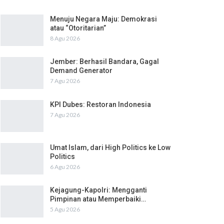
Menuju Negara Maju: Demokrasi
atau “Otoritarian”
8 Agu 2026
Jember: Berhasil Bandara, Gagal
Demand Generator
7 Agu 2026
KPI Dubes: Restoran Indonesia
7 Agu 2026
Umat Islam, dari High Politics ke Low
Politics
6 Agu 2026
Kejagung-Kapolri: Mengganti
Pimpinan atau Memperbaiki…
5 Agu 2026