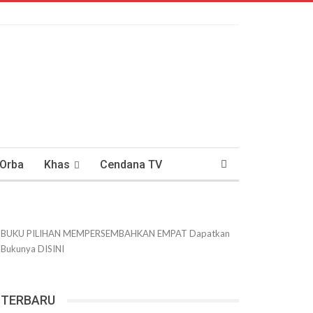
 Orba
Khas
Cendana TV
usantaraan
DWIPANEWS
BUKU PILIHAN
MEMPERSEMBAHKAN
EMPAT
Dapatkan
Bukunya
DISINI
TERBARU