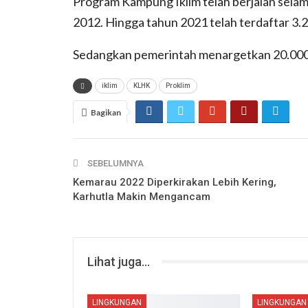
Program Kampung Iklim telah berjalan sela
2012. Hingga tahun 2021 telah terdaftar 3.2
Sedangkan pemerintah menargetkan 20.000 
iklim
KLHK
Proklim
Bagikan
SEBELUMNYA
Kemarau 2022 Diperkirakan Lebih Kering,
Karhutla Makin Mengancam
Lihat juga...
LINGKUNGAN
LINGKUNGAN