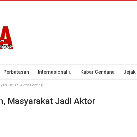
Perbatasan
Internasional
Kabar Cendana
Jejak
yarakat Jadi Aktor Penting
tan Antisipasi COVID-19
Presiden Soeharto Dan Visi Ken
m, Masyarakat Jadi Aktor