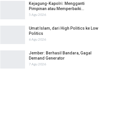
Kejagung-Kapolri: Mengganti
Pimpinan atau Memperbaiki…
5 Agu 2026
Umat Islam, dari High Politics ke Low
Politics
6 Agu 2026
Jember: Berhasil Bandara, Gagal
Demand Generator
7 Agu 2026