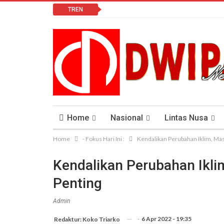
TREN
Home
Nasional
Lintas Nusa
Home
- Fokus Hari Ini :
Kendalikan Perubahan Iklim, Mas
Lomba Vlog
Cendana News Peduli Keseha
Kendalikan Perubahan Ikli
Penting
Admin
-
6 Apr 2022 - 19:35
Redaktur: Koko Triarko