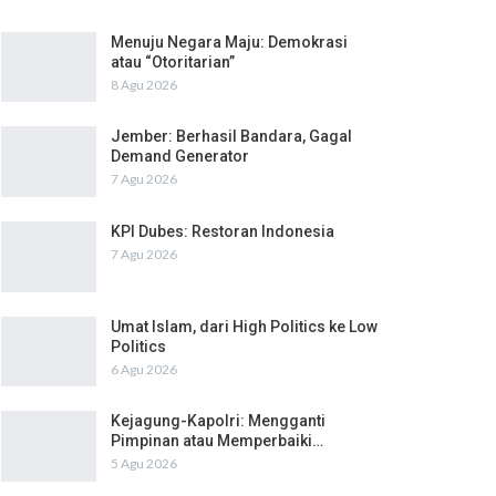
Menuju Negara Maju: Demokrasi
atau “Otoritarian”
8 Agu 2026
Jember: Berhasil Bandara, Gagal
Demand Generator
7 Agu 2026
KPI Dubes: Restoran Indonesia
7 Agu 2026
Umat Islam, dari High Politics ke Low
Politics
6 Agu 2026
Kejagung-Kapolri: Mengganti
Pimpinan atau Memperbaiki…
5 Agu 2026