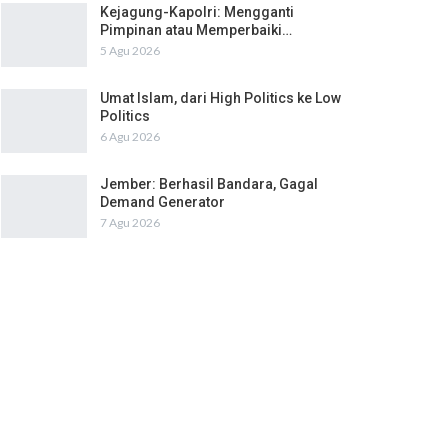
Kejagung-Kapolri: Mengganti
Pimpinan atau Memperbaiki…
5 Agu 2026
Umat Islam, dari High Politics ke Low
Politics
6 Agu 2026
Jember: Berhasil Bandara, Gagal
Demand Generator
7 Agu 2026