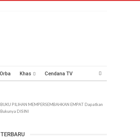
 Orba
Khas
Cendana TV
usantaraan
DWIPANEWS
BUKU PILIHAN
MEMPERSEMBAHKAN
EMPAT
Dapatkan
Bukunya
DISINI
TERBARU