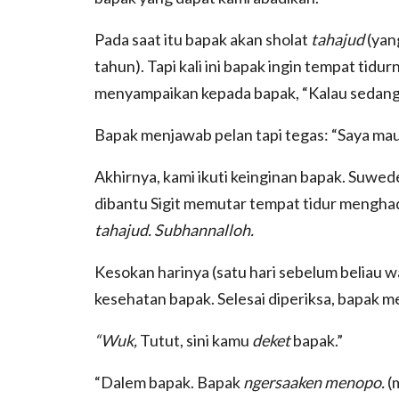
Pada saat itu bapak akan sholat
tahajud
(yan
tahun). Tapi kali ini bapak ingin tempat tidu
menyampaikan kepada bapak, “Kalau sedang s
Bapak menjawab pelan tapi tegas: “Saya mau
Akhirnya, kami ikuti keinginan bapak. Suwed
dibantu Sigit memutar tempat tidur menghad
tahajud. Subhannalloh.
Kesokan harinya (satu hari sebelum beliau w
kesehatan bapak. Selesai diperiksa, bapak m
“Wuk,
Tutut, sini kamu
deket
bapak.”
“Dalem bapak. Bapak
ngersaaken menopo.
(