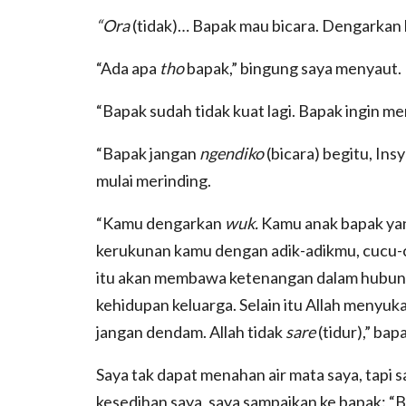
“Ora
(tidak)… Bapak mau bicara. Dengarkan b
“Ada apa
tho
bapak,” bingung saya menyaut.
“Bapak sudah tidak kuat lagi. Bapak ingin me
“Bapak jangan
ngendiko
(bicara) begitu, In
mulai merinding.
“Kamu dengarkan
wuk.
Kamu anak bapak yang
kerukunan kamu dengan adik-adikmu, cucu-
itu akan membawa ketenangan dalam hubun
kehidupan keluarga. Selain itu Allah menyuk
jangan dendam. Allah tidak
sare
(tidur),” ba
Saya tak dapat menahan air mata saya, tapi 
kesedihan saya, saya sampaikan ke bapak: “