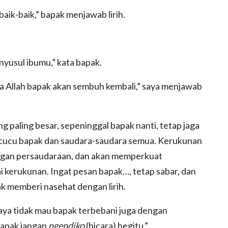
aik-baik,” bapak menjawab lirih.
nyusul ibumu,” kata bapak.
sya Allah bapak akan sembuh kembali,” saya menjawab
 paling besar, sepeninggal bapak nanti, tetap jaga
cucu bapak dan saudara-saudara semua. Kerukunan
gan persaudaraan, dan akan memperkuat
ai kerukunan. Ingat pesan bapak…, tetap sabar, dan
pak memberi nasehat dengan lirih.
saya tidak mau bapak terbebani juga dengan
Bapak jangan
ngendiko
(bicara) begitu.”