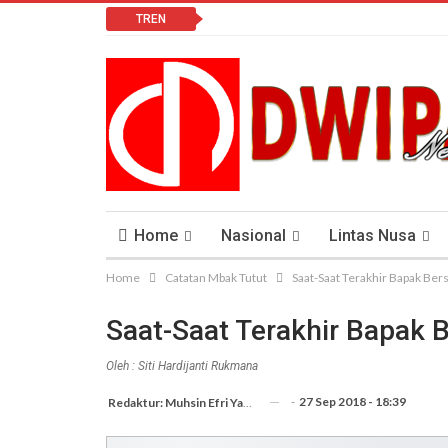
TREN
Home
Nasional
Lintas Nusa
Home
Catatan Mbak Tutut
Saat-Saat Terakhir Bapak Be
Lomba Vlog
Cendana News Peduli Keseha
Saat-Saat Terakhir Bapak
Oleh : Siti Hardijanti Rukmana
-
27 Sep 2018 - 18:39
Redaktur: Muhsin Efri Yanto