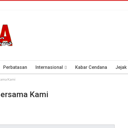
Perbatasan
Internasional
Kabar Cendana
Jejak
rsama Kami
tan Antisipasi COVID-19
Presiden Soeharto Dan Visi Ken
 Bersama Kami