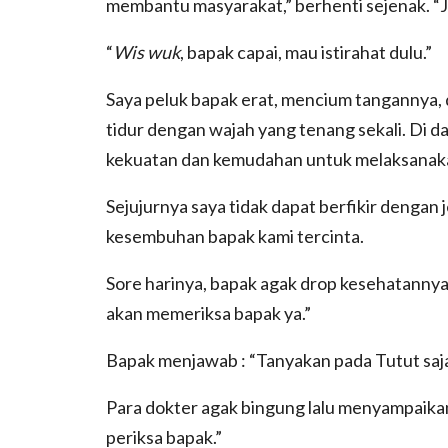
membantu masyarakat,” berhenti sejenak. “Ja
“
Wis wuk
, bapak capai, mau istirahat dulu.”
Saya peluk bapak erat, mencium tangannya, d
tidur dengan wajah yang tenang sekali. Di da
kekuatan dan kemudahan untuk melaksanaka
Sejujurnya saya tidak dapat berfikir dengan 
kesembuhan bapak kami tercinta.
Sore harinya, bapak agak drop kesehatannya,
akan memeriksa bapak ya.”
Bapak menjawab : “Tanyakan pada Tutut saja
Para dokter agak bingung lalu menyampaikan
periksa bapak.”