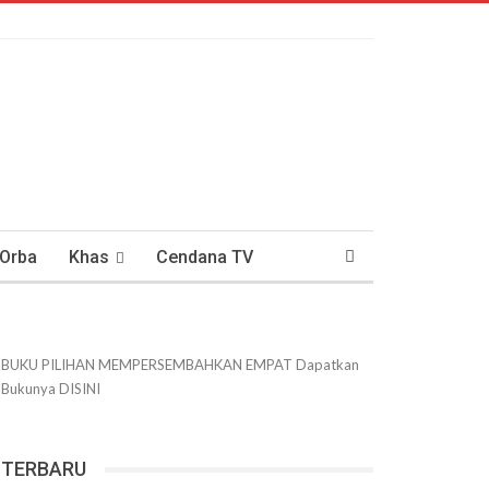
 Orba
Khas
Cendana TV
usantaraan
DWIPANEWS
BUKU PILIHAN
MEMPERSEMBAHKAN
EMPAT
Dapatkan
Bukunya
DISINI
TERBARU