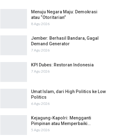
Menuju Negara Maju: Demokrasi
atau “Otoritarian”
8 Agu 2026
Jember: Berhasil Bandara, Gagal
Demand Generator
7 Agu 2026
KPI Dubes: Restoran Indonesia
7 Agu 2026
Umat Islam, dari High Politics ke Low
Politics
6 Agu 2026
Kejagung-Kapolri: Mengganti
Pimpinan atau Memperbaiki…
5 Agu 2026