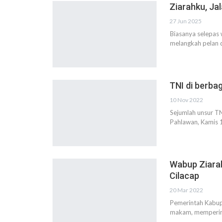
Ziarahku, Jal
27 Jun 2025
Biasanya selepas
melangkah pelan 
TNI di berba
10 Nov 2022
Sejumlah unsur TN
Pahlawan, Kamis
Wabup Ziara
Cilacap
20 Mar 2022
Pemerintah Kabup
makam, memperin