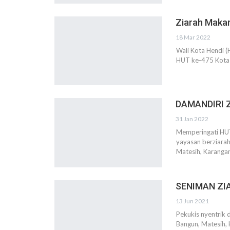
Ziarah Makam
18 Mar 2022
Wali Kota Hendi (
HUT ke-475 Kota
DAMANDIRI 
31 Jan 2022
Memperingati HUT
yayasan berziarah
Matesih, Karangan
SENIMAN Z
13 Jun 2021
Pekukis nyentrik 
Bangun, Matesih, 