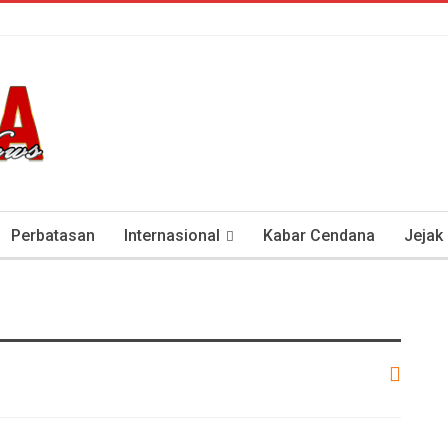
Perbatasan
Internasional
Kabar Cendana
Jejak
tan Antisipasi COVID-19
Presiden Soeharto Dan Visi Ken