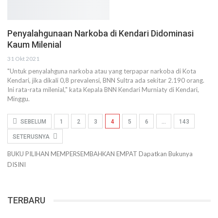
Penyalahgunaan Narkoba di Kendari Didominasi
Kaum Milenial
31 Okt 2021
"Untuk penyalahguna narkoba atau yang terpapar narkoba di Kota
Kendari, jika dikali 0,8 prevalensi, BNN Sultra ada sekitar 2.190 orang.
Ini rata-rata milenial," kata Kepala BNN Kendari Murniaty di Kendari,
Minggu.
SEBELUM
1
2
3
4
5
6
…
143
SETERUSNYA
BUKU PILIHAN
MEMPERSEMBAHKAN
EMPAT
Dapatkan Bukunya
DISINI
TERBARU