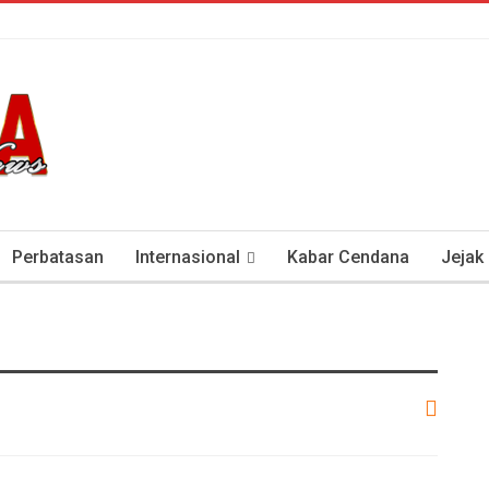
Perbatasan
Internasional
Kabar Cendana
Jejak
tan Antisipasi COVID-19
Presiden Soeharto Dan Visi Ken