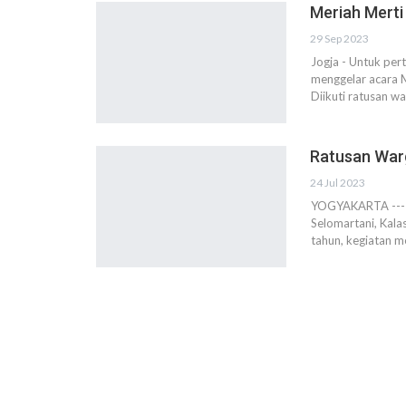
Meriah Mert
29 Sep 2023
Jogja - Untuk pe
menggelar acara 
Diikuti ratusan w
Ratusan War
24 Jul 2023
YOGYAKARTA --- R
Selomartani, Kala
tahun, kegiatan me