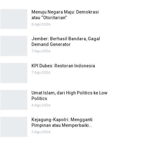
Menuju Negara Maju: Demokrasi
atau “Otoritarian”
8 Agu 2026
Jember: Berhasil Bandara, Gagal
Demand Generator
7 Agu 2026
KPI Dubes: Restoran Indonesia
7 Agu 2026
Umat Islam, dari High Politics ke Low
Politics
6 Agu 2026
Kejagung-Kapolri: Mengganti
Pimpinan atau Memperbaiki…
5 Agu 2026