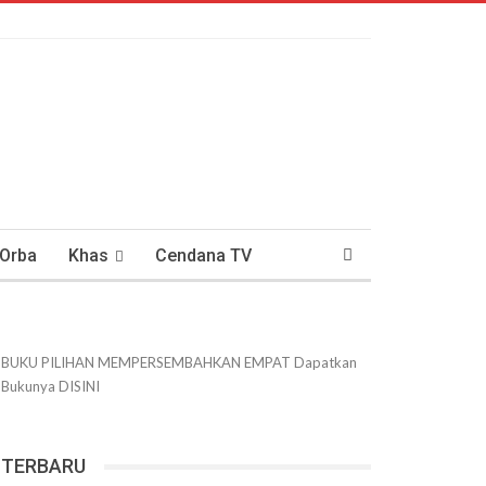
 Orba
Khas
Cendana TV
usantaraan
DWIPANEWS
BUKU PILIHAN
MEMPERSEMBAHKAN
EMPAT
Dapatkan
Bukunya
DISINI
TERBARU