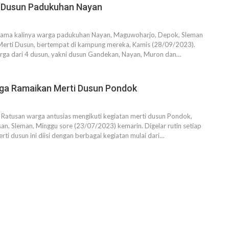
i Dusun Padukuhan Nayan
rtama kalinya warga padukuhan Nayan, Maguwoharjo, Depok, Sleman
Merti Dusun, bertempat di kampung mereka, Kamis (28/09/2023).
arga dari 4 dusun, yakni dusun Gandekan, Nayan, Muron dan…
ga Ramaikan Merti Dusun Pondok
atusan warga antusias mengikuti kegiatan merti dusun Pondok,
san, Sleman, Minggu sore (23/07/2023) kemarin. Digelar rutin setiap
rti dusun ini diisi dengan berbagai kegiatan mulai dari…