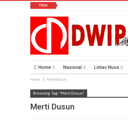
TREN
Home
Nasional
Lintas Nusa
Home
Merti Dusun
Lomba Vlog
Cendana News Peduli Keseha
Browsing Tag: "Merti Dusun"
Merti Dusun