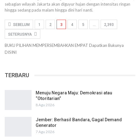
sebagian wilayah Jakarta akan diguyur hujan dengan intensitas ringan
hingga sedang pada malam hingga dini hari nanti.
SEBELUM
1
2
3
4
5
…
2,393
SETERUSNYA
BUKU PILIHAN
MEMPERSEMBAHKAN
EMPAT
Dapatkan Bukunya
DISINI
TERBARU
Menuju Negara Maju: Demokrasi atau
“Otoritarian”
8 Agu 2026
Jember: Berhasil Bandara, Gagal Demand
Generator
7 Agu 2026