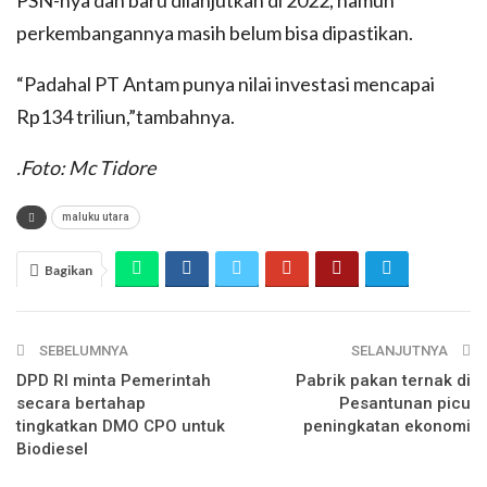
PSN-nya dan baru dilanjutkan di 2022, namun
perkembangannya masih belum bisa dipastikan.
“Padahal PT Antam punya nilai investasi mencapai
Rp134 triliun,”tambahnya.
.Foto: Mc Tidore
maluku utara
Bagikan
SEBELUMNYA
SELANJUTNYA
DPD RI minta Pemerintah
Pabrik pakan ternak di
secara bertahap
Pesantunan picu
tingkatkan DMO CPO untuk
peningkatan ekonomi
Biodiesel