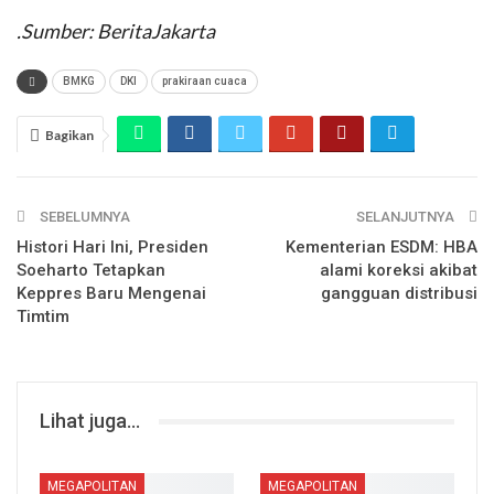
.Sumber: BeritaJakarta
BMKG
DKI
prakiraan cuaca
Bagikan
SEBELUMNYA
SELANJUTNYA
Histori Hari Ini, Presiden
Kementerian ESDM: HBA
Soeharto Tetapkan
alami koreksi akibat
Keppres Baru Mengenai
gangguan distribusi
Timtim
Lihat juga...
MEGAPOLITAN
MEGAPOLITAN