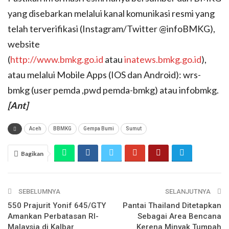
yang disebarkan melalui kanal komunikasi resmi yang
telah terverifikasi (Instagram/Twitter @infoBMKG),
website
(
http://www.bmkg.go.id
atau
inatews.bmkg.go.id
),
atau melalui Mobile Apps (IOS dan Android): wrs-
bmkg (user pemda ,pwd pemda-bmkg) atau infobmkg.
[Ant]
Aceh
BBMKG
Gempa Bumi
Sumut
Bagikan
SEBELUMNYA
SELANJUTNYA
550 Prajurit Yonif 645/GTY
Pantai Thailand Ditetapkan
Amankan Perbatasan RI-
Sebagai Area Bencana
Malaysia di Kalbar
Kerena Minyak Tumpah