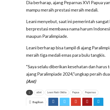
Dia berharap, ajang Peparnas XVI Papua yang
mampu meraih prestasi meraih medali.
Leani menyebut, saat ini pemerintah sangat
berprestasi membawa nama harum Indonesia b
maupun Paralimpiade.
Leani berharap bisa tampil di ajang Paralim
meraih tiga medali emas para bulu tangkis.
“Saya selalu diberikan kesehatan dan harus te
ajang Paralimpiade 2024,”ungkap peraih dua
(Ant)
atlet
Leani Ratri Oktila
Papua
Peparnas
Bagikan