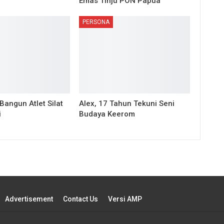
Emas Tinju PON Papua
PERSONA
 Bangun Atlet Silat
Alex, 17 Tahun Tekuni Seni
i
Budaya Keerom
Advertisement
Contact Us
Versi AMP