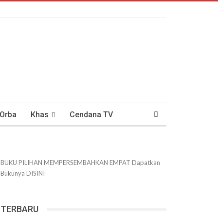
 Orba
Khas
Cendana TV
usantaraan
DWIPANEWS
BUKU PILIHAN
MEMPERSEMBAHKAN
EMPAT
Dapatkan
Bukunya
DISINI
TERBARU