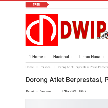
TREN
Home
Nasional
Lintas Nusa
Home
Persona
Dorong Atlet Berprestasi, Peran Pemeri
Lomba Vlog
Cendana News Peduli Keseha
Dorong Atlet Berprestasi,
-
7 Nov 2021 - 15:39
Redaktur: Santoso