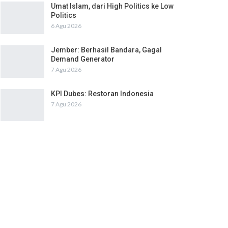
Umat Islam, dari High Politics ke Low
Politics
6 Agu 2026
Jember: Berhasil Bandara, Gagal
Demand Generator
7 Agu 2026
KPI Dubes: Restoran Indonesia
7 Agu 2026