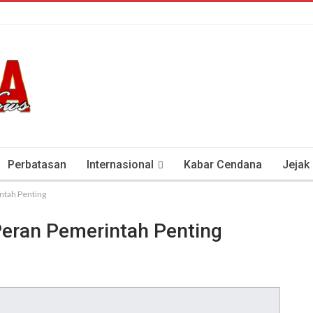
Perbatasan
Internasional
Kabar Cendana
Jejak
ntah Penting
tan Antisipasi COVID-19
Presiden Soeharto Dan Visi Ken
 Peran Pemerintah Penting