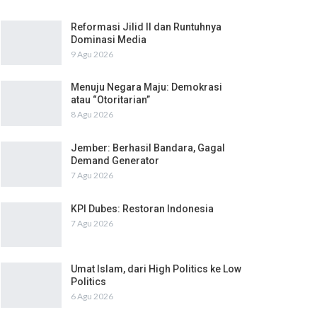
Reformasi Jilid II dan Runtuhnya
Dominasi Media
9 Agu 2026
Menuju Negara Maju: Demokrasi
atau “Otoritarian”
8 Agu 2026
Jember: Berhasil Bandara, Gagal
Demand Generator
7 Agu 2026
KPI Dubes: Restoran Indonesia
7 Agu 2026
Umat Islam, dari High Politics ke Low
Politics
6 Agu 2026