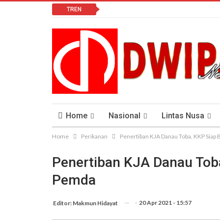
TREN
Home
Nasional
Lintas Nusa
Home
Perikanan
Penertiban KJA Danau Toba, KKP Siap
Lomba Vlog
Cendana News Peduli Keseha
Penertiban KJA Danau Toba
Pemda
-
20 Apr 2021 - 15:57
Editor: Makmun Hidayat