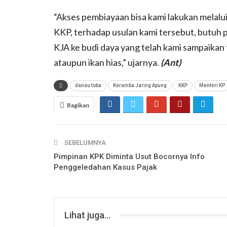
“Akses pembiayaan bisa kami lakukan melal
KKP, terhadap usulan kami tersebut, butuh 
KJA ke budi daya yang telah kami sampaikan ta
ataupun ikan hias,” ujarnya.
(Ant)
danau toba
Keramba Jaring Apung
KKP
Menteri KP
Bagikan
SEBELUMNYA
Pimpinan KPK Diminta Usut Bocornya Info
Penggeledahan Kasus Pajak
Lihat juga...