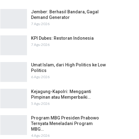
Jember: Berhasil Bandara, Gagal
Demand Generator
7 Agu 2026
KPI Dubes: Restoran Indonesia
7 Agu 2026
Umat Islam, dari High Politics ke Low
Politics
6 Agu 2026
Kejagung-Kapolri: Mengganti
Pimpinan atau Memperbaiki…
5 Agu 2026
Program MBG Presiden Prabowo
Ternyata Meneladani Program
MBG…
4 Agu 2026