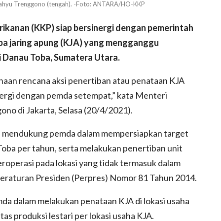
 Wahyu Trenggono (tengah). -Foto: ANTARA/HO-KKP
kanan (KKP) siap bersinergi dengan pemerintah
ba jaring apung (KJA) yang mengganggu
i Danau Toba, Sumatera Utara.
aan rencana aksi penertiban atau penataan KJA
nergi dengan pemda setempat,” kata Menteri
no di Jakarta, Selasa (20/4/2021).
n mendukung pemda dalam mempersiapkan target
oba per tahun, serta melakukan penertiban unit
eroperasi pada lokasi yang tidak termasuk dalam
Peraturan Presiden (Perpres) Nomor 81 Tahun 2014.
da dalam melakukan penataan KJA di lokasi usaha
as produksi lestari per lokasi usaha KJA.