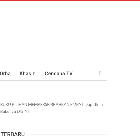
 Orba
Khas
Cendana TV
usantaraan
DWIPANEWS
BUKU PILIHAN
MEMPERSEMBAHKAN
EMPAT
Dapatkan
Bukunya
DISINI
TERBARU