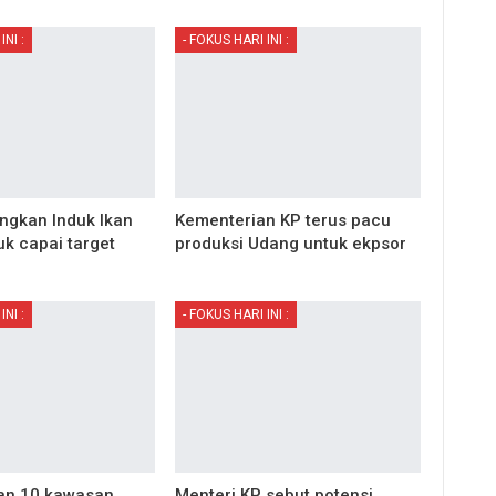
INI :
- FOKUS HARI INI :
gkan Induk Ikan
Kementerian KP terus pacu
k capai target
produksi Udang untuk ekpsor
INI :
- FOKUS HARI INI :
an 10 kawasan
Menteri KP sebut potensi