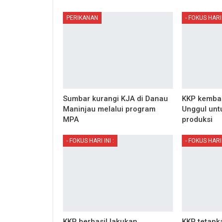
PERIKANAN
- FOKUS HARI 
Sumbar kurangi KJA di Danau
KKP kemban
Maninjau melalui program
Unggul untu
MPA
produksi
- FOKUS HARI INI :
- FOKUS HARI 
KKP berhasil lakukan
KKP tetapk