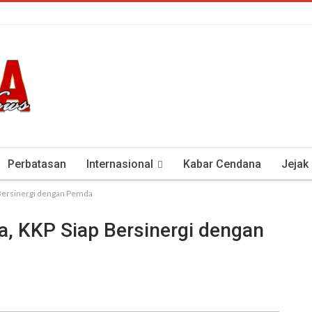
Perbatasan
Internasional
Kabar Cendana
Jejak
 Bersinergi dengan Pemda
tan Antisipasi COVID-19
Presiden Soeharto Dan Visi Ken
, KKP Siap Bersinergi dengan