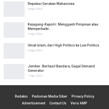
Reputasi Gerakan Mahasiswa
4 Agu 2026
Kejagung-Kapolri: Mengganti Pimpinan atau
Memperbaiki…
5 Agu 2026
Umat Islam, dari High Politics ke Low Politics
6 Agu 2026
Jember: Berhasil Bandara, Gagal Demand
Generator
7 Agu 2026
Redaksi
Pedoman Media Siber
Privacy Policy
Advertisement
Contact Us
Versi AMP