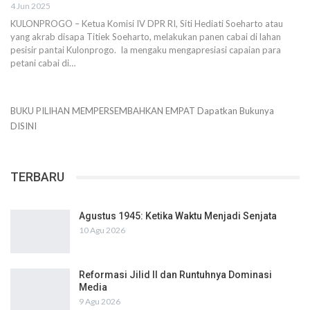
4 Jun 2025
KULONPROGO – Ketua Komisi IV DPR RI, Siti Hediati Soeharto atau
yang akrab disapa Titiek Soeharto, melakukan panen cabai di lahan
pesisir pantai Kulonprogo. Ia mengaku mengapresiasi capaian para
petani cabai di…
BUKU PILIHAN
MEMPERSEMBAHKAN
EMPAT
Dapatkan Bukunya
DISINI
TERBARU
Agustus 1945: Ketika Waktu Menjadi Senjata
10 Agu 2026
Reformasi Jilid II dan Runtuhnya Dominasi
Media
9 Agu 2026