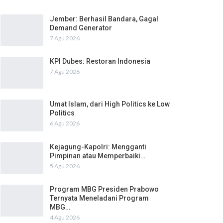
Jember: Berhasil Bandara, Gagal
Demand Generator
7 Agu 2026
KPI Dubes: Restoran Indonesia
7 Agu 2026
Umat Islam, dari High Politics ke Low
Politics
6 Agu 2026
Kejagung-Kapolri: Mengganti
Pimpinan atau Memperbaiki…
5 Agu 2026
Program MBG Presiden Prabowo
Ternyata Meneladani Program
MBG…
4 Agu 2026