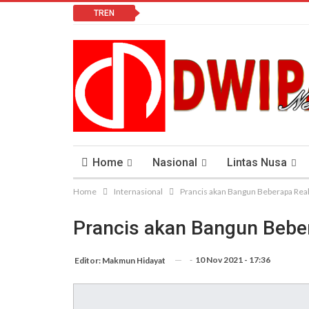
TREN
Home
Nasional
Lintas Nusa
Home
Internasional
Prancis akan Bangun Beberapa Reak
Lomba Vlog
Cendana News Peduli Keseha
Prancis akan Bangun Beber
-
10 Nov 2021 - 17:36
Editor: Makmun Hidayat