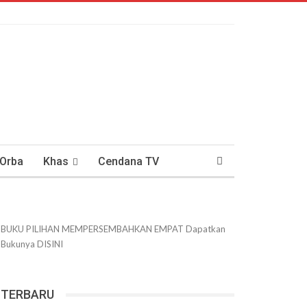
 Orba
Khas
Cendana TV
usantaraan
DWIPANEWS
BUKU PILIHAN
MEMPERSEMBAHKAN
EMPAT
Dapatkan
Bukunya
DISINI
TERBARU