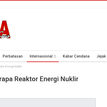
Perbatasan
Internasional
Kabar Cendana
Jejak
tor Energi Nuklir
tan Antisipasi COVID-19
Presiden Soeharto Dan Visi Ken
apa Reaktor Energi Nuklir