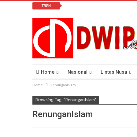
TREN
Home
Nasional
Lintas Nusa
Home
RenunganIslam
Lomba Vlog
Cendana News Peduli Keseha
Browsing Tag: "RenunganIslam"
RenunganIslam