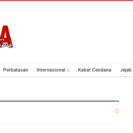
Perbatasan
Internasional
Kabar Cendana
Jejak
tan Antisipasi COVID-19
Presiden Soeharto Dan Visi Ken