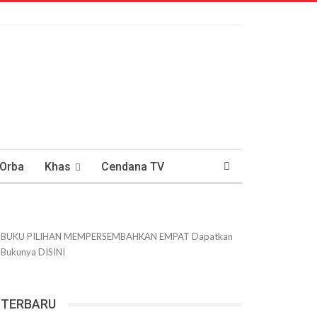
 Orba
Khas
Cendana TV
usantaraan
DWIPANEWS
BUKU PILIHAN
MEMPERSEMBAHKAN
EMPAT
Dapatkan
Bukunya
DISINI
TERBARU