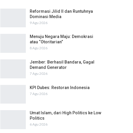
Reformasi Jilid II dan Runtuhnya
Dominasi Media
9 Agu 2026
Menuju Negara Maju: Demokrasi
atau “Otoritarian”
8 Agu 2026
Jember: Berhasil Bandara, Gagal
Demand Generator
7 Agu 2026
KPI Dubes: Restoran Indonesia
7 Agu 2026
Umat Islam, dari High Politics ke Low
Politics
6 Agu 2026