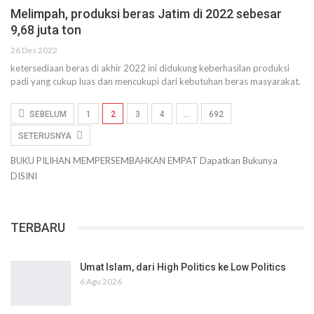
Melimpah, produksi beras Jatim di 2022 sebesar
9,68 juta ton
26 Des 2022
ketersediaan beras di akhir 2022 ini didukung keberhasilan produksi
padi yang cukup luas dan mencukupi dari kebutuhan beras masyarakat.
SEBELUM
1
2
3
4
…
692
SETERUSNYA
BUKU PILIHAN
MEMPERSEMBAHKAN
EMPAT
Dapatkan Bukunya
DISINI
TERBARU
Umat Islam, dari High Politics ke Low Politics
6 Agu 2026