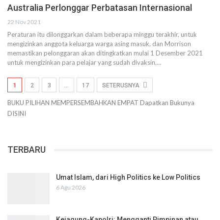
Australia Perlonggar Perbatasan Internasional
22 Nov 2021
Peraturan itu dilonggarkan dalam beberapa minggu terakhir, untuk
mengizinkan anggota keluarga warga asing masuk, dan Morrison
memastikan pelonggaran akan ditingkatkan mulai 1 Desember 2021
untuk mengizinkan para pelajar yang sudah divaksin,…
1
2
3
…
17
SETERUSNYA
BUKU PILIHAN
MEMPERSEMBAHKAN
EMPAT
Dapatkan Bukunya
DISINI
TERBARU
Umat Islam, dari High Politics ke Low Politics
6 Agu 2026
Kejagung-Kapolri: Mengganti Pimpinan atau