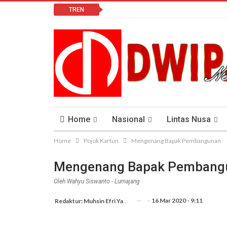
TREN
Home
Nasional
Lintas Nusa
Home
Pojok Kartun
Mengenang Bapak Pembangunan
Lomba Vlog
Cendana News Peduli Keseha
Mengenang Bapak Pembang
Oleh Wahyu Siswanto - Lumajang
-
16 Mar 2020 - 9:11
Redaktur: Muhsin Efri Yanto