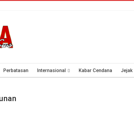
Perbatasan
Internasional
Kabar Cendana
Jejak
tan Antisipasi COVID-19
Presiden Soeharto Dan Visi Ken
unan