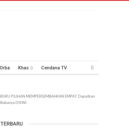
 Orba
Khas
Cendana TV
usantaraan
DWIPANEWS
BUKU PILIHAN
MEMPERSEMBAHKAN
EMPAT
Dapatkan
Bukunya
DISINI
TERBARU